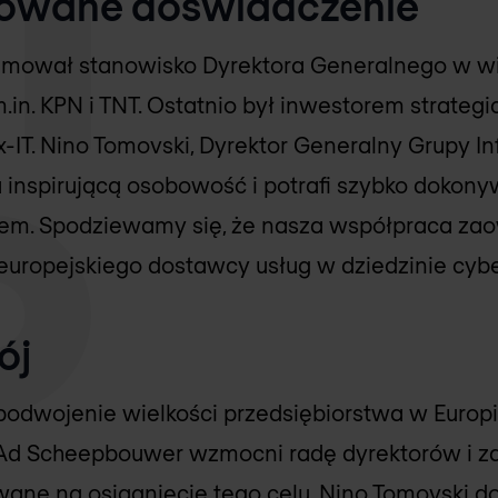
owane doświadczenie
mował stanowisko Dyrektora Generalnego w wi
.in. KPN i TNT. Ostatnio był inwestorem strateg
-IT. Nino Tomovski, Dyrektor Generalny Grupy I
a inspirującą osobowość i potrafi szybko dokony
iem. Spodziewamy się, że nasza współpraca za
uropejskiego dostawcy usług w dziedzinie cyb
ój
 podwojenie wielkości przedsiębiorstwa w Europ
at. Ad Scheepbouwer wzmocni radę dyrektorów i z
ane na osiągnięcie tego celu. Nino Tomovski d