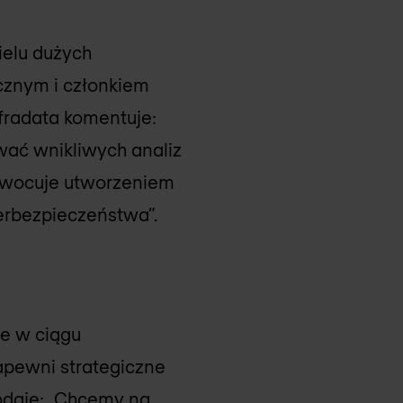
elu dużych
icznym i członkiem
nfradata komentuje:
wać wnikliwych analiz
owocuje utworzeniem
erbezpieczeństwa”.
ie w ciągu
apewni strategiczne
odaje: „Chcemy na