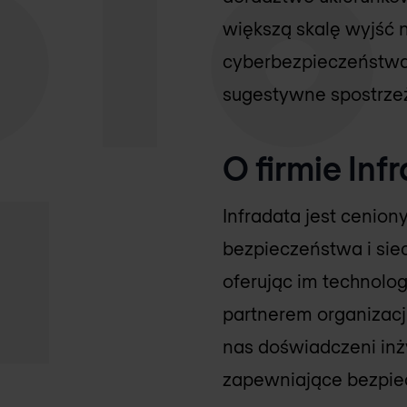
większą skalę wyjść 
cyberbezpieczeństwa.
sugestywne spostrzeż
O firmie Inf
Infradata jest cenio
bezpieczeństwa i sie
oferując im technolog
partnerem organizacji 
nas doświadczeni inży
zapewniające bezpiec