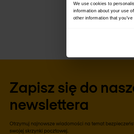
We use cookies to personalis
information about your use of
Richard Landman, Dir
other information that you’ve
richard.landman@inf
Zapisz się do nas
newslettera
Otrzymuj najnowsze wiadomości na temat bezpieczeństw
swojej skrzynki pocztowej.