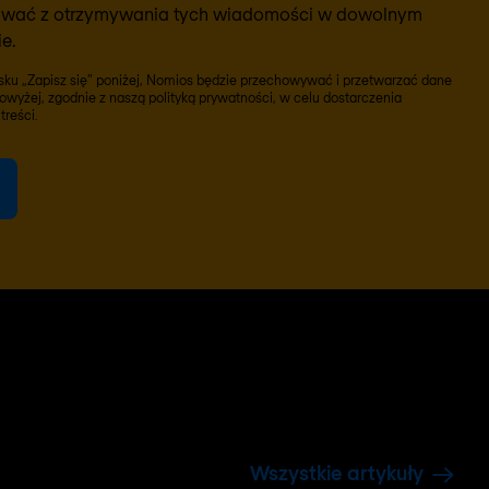
ować z otrzymywania tych wiadomości w dowolnym
e.
cisku „Zapisz się” poniżej, Nomios będzie przechowywać i przetwarzać dane
wyżej, zgodnie z naszą
polityką prywatności
, w celu dostarczenia
reści.
Wszystkie artykuły