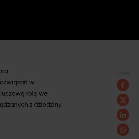
ora
Share
 rozwiązań w
kluczową rolę we
rządzanych z dziedziny