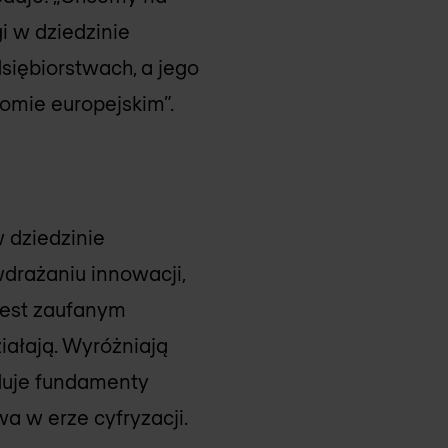
i w dziedzinie
iębiorstwach, a jego
omie europejskim”.
 dziedzinie
drażaniu innowacji,
 jest zaufanym
ziałają. Wyróżniają
uduje fundamenty
a w erze cyfryzacji.