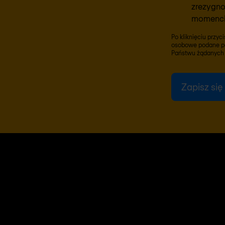
zrezygn
momenci
Po kliknięciu przy
osobowe podane po
Państwu żądanych t