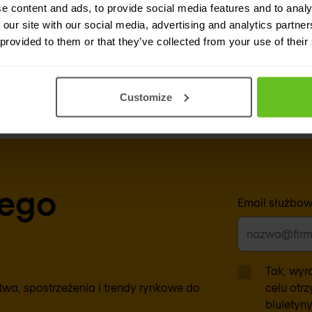
e content and ads, to provide social media features and to analy
 our site with our social media, advertising and analytics partn
ector of Marketing
 provided to them or that they’ve collected from your use of their
radata.com
or +31 (0)71-7501525
Customize
zego
Email służbo
Tak, wyr
a, spostrzeżenia i trendy rynkowe do
celu otr
biuletyn