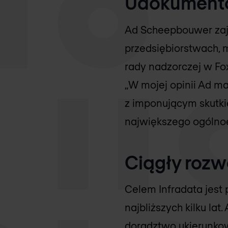
Udokument
Ad Scheepbouwer zaj
przedsiębiorstwach, m
rady nadzorczej w Fox
„W mojej opinii Ad m
z imponującym skutk
największego ogólnoe
Ciągły rozw
Celem Infradata jest
najbliższych kilku l
doradztwo ukierunkow