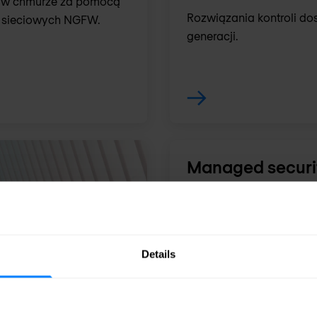
je w chmurze za pomocą
Rozwiązania kontroli do
r sieciowych NGFW.
generacji.
Managed securit
Zwiększ poziom bezpiec
zespołu IT dzięki doświ
Details