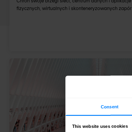
Chroń swoje brzegi sieci, centrum danych i aplikac
fizycznych, wirtualnych i skonteneryzowanych zapó
Consent
This website uses cookies