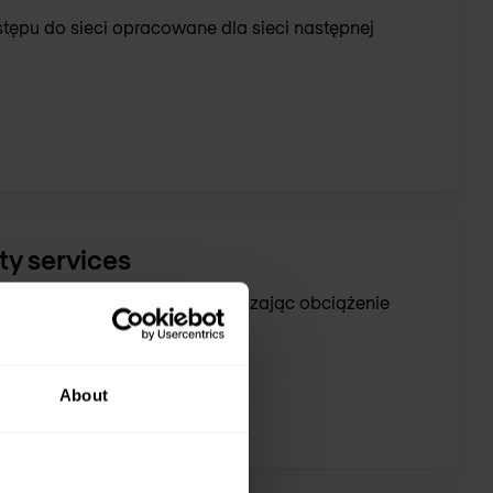
stępu do sieci opracowane dla sieci następnej
y services
zeństwa, jednocześnie zmniejszając obciążenie
adczonemu partnerowi.
About