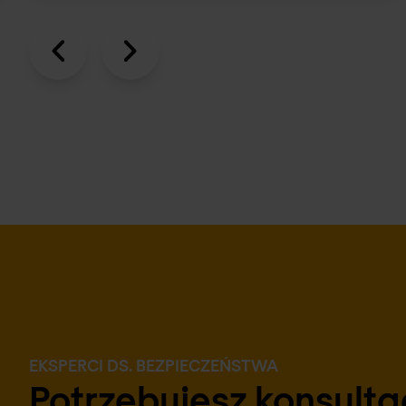
EKSPERCI DS. BEZPIECZEŃSTWA
Potrzebujesz konsultac