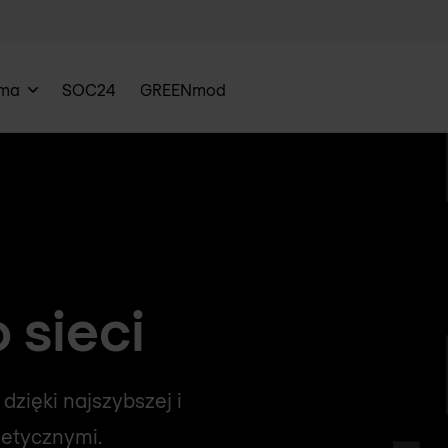
rma
SOC24
GREENmod
 sieci
dzięki najszybszej i
netycznymi.