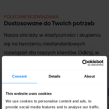
POLECANE ROZWIĄZANIA
Dostosowane do Twoich potrzeb
Nasza siła leży w elastyczności i skupieniu
się na tworzeniu niestandardowych
rozwiązań dla naszych klientów. Odkryj, w
jakich obszarach możemy wesprzeć Twój
zespół IT.
Consent
Details
About
This website uses cookies
We use cookies to personalise content and ads, to
Secure Access Service Edge
provide social media features and to analyse our traffic.