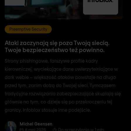
Preemptive Security
Ataki zaczynają się poza Twoją siecią.
Twoje bezpieczeństwo też powinno.
Strony phishingowe, fałszywe profile kadry
kierowniczej, wyciekające dane uwierzytelniające w
dark webie – większość ataków powstaje na długo
przed tym, zanim dotrą do Twojej sieci. Tymczasem
tradycyjne rozwiązania zabezpieczające skupiają się
głównie na tym, co dzieje się po przekroczeniu tej
granicy. Infoblox stosuje inne podejście.
Michel Geensen
Michel Geensen
8 maj 2026
Do przeczytania w 1 min.