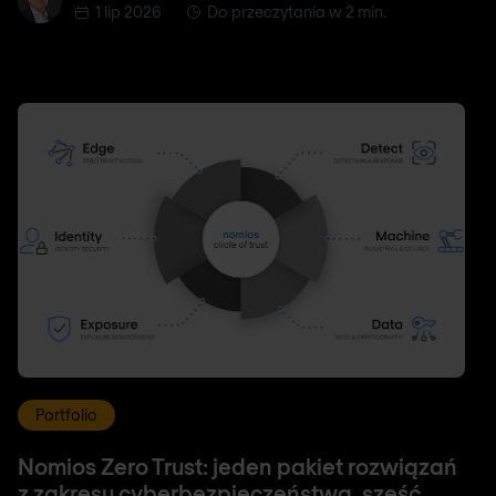
1 lip 2026
Do przeczytania w 2 min.
Portfolio
Nomios Zero Trust: jeden pakiet rozwiązań
z zakresu cyberbezpieczeństwa, sześć