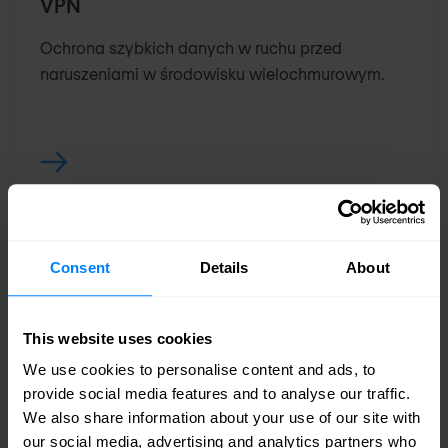
VPN
Ochrona szybkich danych w ruchu przed
naruszeniami w środowisku wielochmurowym.
Consent
Details
About
FortiMail
Platforma bezpieczeństwa poczty elektronicznej
This website uses cookies
oparta na sztucznej inteligencji, chroniąca przed
phishingiem, BEC i kradzieżą tożsamości dzięki
We use cookies to personalise content and ads, to
wykrywaniu i reagowaniu w czasie rzeczywistym.
provide social media features and to analyse our traffic.
We also share information about your use of our site with
our social media, advertising and analytics partners who