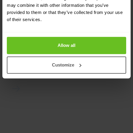
may combine it with other information that you’ve
provided to them or that they’ve collected from your use
of their services.
FortiSandbox
Allow all
Zasilany przez AI, najwyższej klasy, zintegrowany
sandbox.
Customize
FortiAppsec cloud/FortiWeb