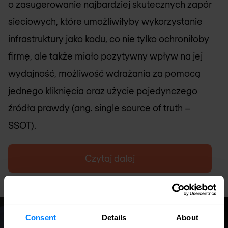
o zasugerowanie najbardziej skutecznych zapór
sieciowych, które umożliwiłyby wykorzystanie
infrastruktury jako kodu, co nie tylko ochroniłoby
firmę, ale także miało pozytywny wpływ na jej
wydajność, możliwość wdrażania za pomocą
jednego kliknięcia oraz użycie pojedynczego
źródła prawdy (ang. single source of truth –
SSOT).
Czytaj dalej
Studium przypadku
Consent
Details
About