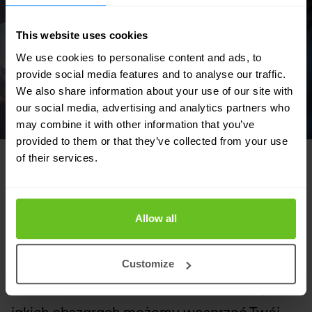
This website uses cookies
We use cookies to personalise content and ads, to
provide social media features and to analyse our traffic.
We also share information about your use of our site with
our social media, advertising and analytics partners who
may combine it with other information that you’ve
provided to them or that they’ve collected from your use
of their services.
POLECANE ROZWIĄZANIA
Dostosowane do Twoich potrzeb
Allow all
Nasza siła leży w elastyczności i skupieniu
się na tworzeniu niestandardowych
Customize
rozwiązań dla naszych klientów. Odkryj, w