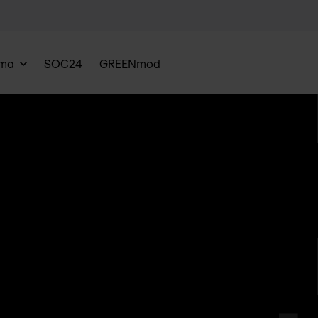
rma
SOC24
GREENmod