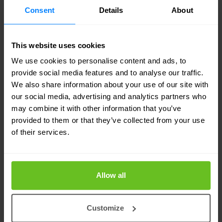
konfiguracją, zbieranie zdarzeń dotyczących
Consent
Details
About
klasyfikowania treści, raportowanie, instalację
oraz dezinstalację agenta. Dodatkowo system
This website uses cookies
pozwala na monitorowanie działań
We use cookies to personalise content and ads, to
użytkowników, związanych z klasyfikacją
provide social media features and to analyse our traffic.
dokumentów oraz z dostępem do
We also share information about your use of our site with
chronionych informacji.
our social media, advertising and analytics partners who
may combine it with other information that you’ve
Wymuszanie klasyfikacji
provided to them or that they’ve collected from your use
dokumentów na ich twórcach
of their services.
Przed zapisaniem nowych dokumentów,
GREENmod wyświetli okno dialogowe, w
Allow all
którym użytkownik będzie musiał określić
stopień poufności dokumentu, odpowiednio
go klasyfikując. Dodatkowo system może
Customize
wymusić na użytkowniku podpisanie czy