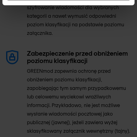
szyfrowanie wiadomości dla wybranych
kategorii a nawet wymusić odpowiedni
poziom klasyfikacji na podstawie poziomu
załącznika.
Zabezpieczenie przed obniżeniem
poziomu klasyfikacji
GREENmod zapewnia ochronę przed
obniżeniem poziomu klasyfikacji,
zapobiegając tym samym przypadkowemu
lub celowemu wyciekowi wrażliwych
informacji. Przykładowo, nie jest możliwe
wysłanie wiadomości pocztowej jako
publicznej (jawnej), jeżeli zawiera wyżej
sklasyfikowany załącznik wewnętrzny (tajny).