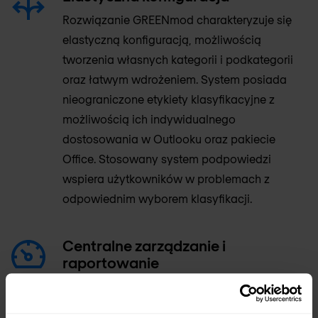
Rozwiązanie GREENmod charakteryzuje się
elastyczną konfiguracją, możliwością
tworzenia własnych kategorii i podkategorii
oraz łatwym wdrożeniem. System posiada
nieograniczone etykiety klasyfikacyjne z
możliwością ich indywidualnego
dostosowania w Outlooku oraz pakiecie
Office. Stosowany system podpowiedzi
wspiera użytkowników w problemach z
odpowiednim wyborem klasyfikacji.
Centralne zarządzanie i
raportowanie
GREENmod posiada intuicyjną konsolę
zarządzającą, która zapewnia zarządzanie