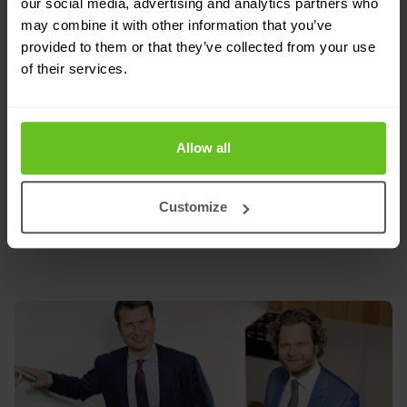
our social media, advertising and analytics partners who
may combine it with other information that you’ve
provided to them or that they’ve collected from your use
of their services.
Allow all
Wideo
Dostawca usług IaaS jest przygotowany na
Customize
rozwój w skali chmury