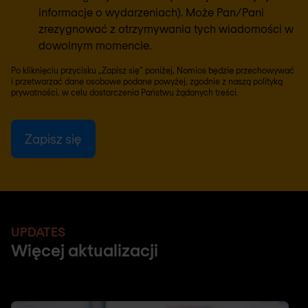
informacje o wydarzeniach). Może Pan/Pani
zrezygnować z otrzymywania tych wiadomości w
dowolnym momencie.
Po kliknięciu przycisku „Zapisz się” poniżej, Nomios będzie przechowywać
i przetwarzać dane osobowe podane powyżej, zgodnie z naszą
polityką
prywatności
, w celu dostarczenia Państwu żądanych treści.
UPDATES
Więcej aktualizacji