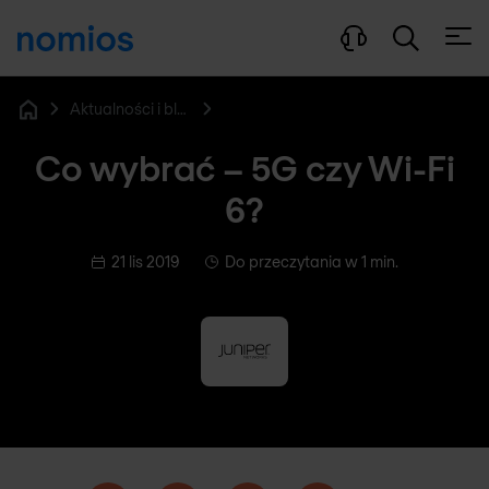
Otwó
Aktualności i blog
Home
Co wybrać – 5G czy Wi-Fi
6?
21 lis 2019
Do przeczytania w 1 min.