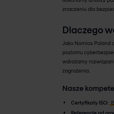
znaczeniu dla bezpie
Dlaczego w
Jako Nomios Poland o
poziomu cyberbezpie
wdrażamy rozwiązania
zagrożenia.
Nasze kompete
Certyfikaty ISO:
I
Referencje od org