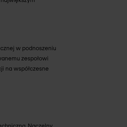
tycznej w podnoszeniu
owanemu zespołowi
cji na współczesne
echniczna
, Naczelny