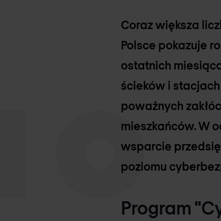
Coraz większa lic
Polsce pokazuje r
ostatnich miesiąca
ścieków i stacjac
poważnych zakłóc
mieszkańców. W od
wsparcie przedsi
poziomu cyberbezp
Program "C