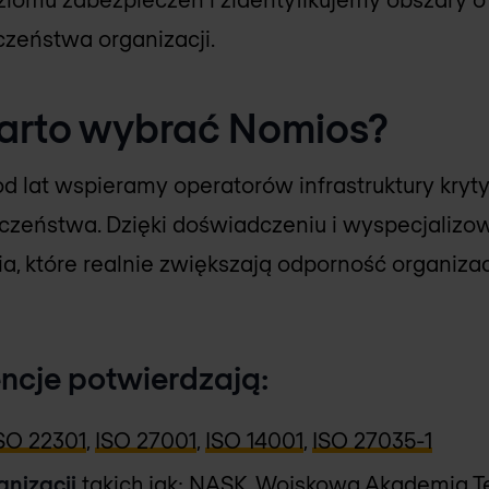
czeństwa organizacji.
arto wybrać Nomios?
d lat wspieramy operatorów infrastruktury kry
czeństwa. Dzięki doświadczeniu i wyspecjaliz
, które realnie zwiększają odporność organiza
ncje potwierdzają:
SO 22301
,
ISO 27001
,
ISO 14001
,
ISO 27035-1
anizacji
takich jak:
NASK
,
Wojskowa Akademia T