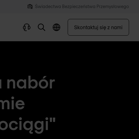
Świadectwa Bezpieczeństwa Przemysłowego
Skontaktuj się z nami
a nabór
mie
ociągi"