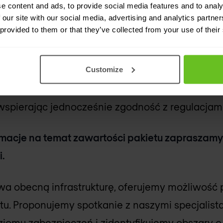
e content and ads, to provide social media features and to analy
 our site with our social media, advertising and analytics partn
itorowaniu i szybkim reagowaniu na incydenty
 provided to them or that they’ve collected from your use of their
ka wycieków danych oraz nieautoryzowanego d
emów.
Customize
idoczność przepływów informacji i ułatwia egz
wspierając jednocześnie zgodność z regulacjam
rmacje na temat zawartości pakietu zapraszam
i.
a obecną infrastrukturę, oferujemy możliwość
. Proponujemy spotkanie z naszymi specjalist
iomu zabezpieczeń i zidentyfikujemy obszary 