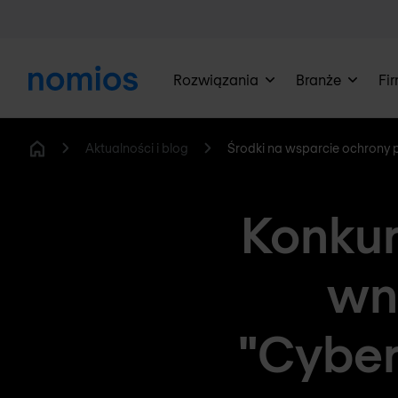
Rozwiązania
Branże
Fi
Aktualności i blog
Środki na wsparcie ochrony 
Home
Konkur
wn
"Cyber