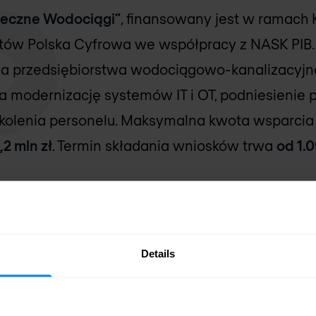
ieczne Wodociągi”
, finansowany jest w ramach
któw Polska Cyfrowa we współpracy z NASK PIB
, a przedsiębiorstwa wodociągowo-kanalizacyj
a modernizację systemów IT i OT, podniesienie
kolenia personelu. Maksymalna kwota wsparcia 
1,2 mln zł
. Termin składania wniosków trwa
od 1.
ieczne Wodociągi" z Nomi
skorzystanie z grantu, przygotowaliśmy dedykow
Details
ć wymagania programu i realnie podnieść cyber
-kanalizacyjnej. Pakiet „Cyberbezpieczne Wodo
ierzalne efekty, a dzięki temu pomaga organiz