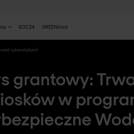
rma
SOC24
GREENmod
przed cyberatakami
s grantowy: Trw
iosków w progra
bezpieczne Wod