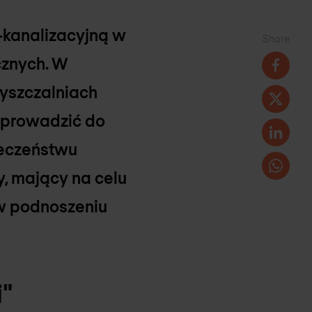
-kanalizacyjną w
Share
cznych. W
zyszczalniach
y prowadzić do
ieczeństwu
, mający na celu
w podnoszeniu
"