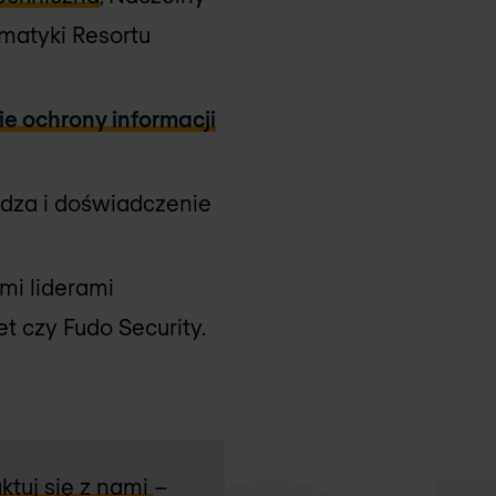
matyki Resortu
e ochrony informacji
edza i doświadczenie
mi liderami
et czy Fudo Security.
ktuj się z nami
–