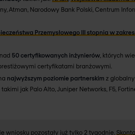
ny, Atman, Narodowy Bank Polski, Centrum Infor
eczeństwa Przemysłowego III stopnia w zakresi
onad
50 certyfikowanych inżynierów
, których wi
prestiżowymi certyfikatami branżowymi.
 na
najwyższym poziomie partnerskim
z globalny
takimi jak Palo Alto, Juniper Networks, F5, Fortin
e wniosku pozostały już tylko 2 tygodnie.
Skonta