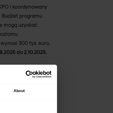
 KPO i koordynowany
. Budżet programu
ne mogą uzyskać
 poziomu
wynosi 300 tys. euro,
09.2025 do 2.10.2025.
os
any pakiet rozwiązań,
About
odporność
ciągi z NOMIOS” łączy
acjom: