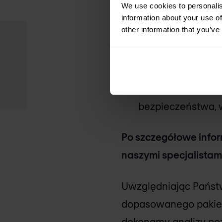
We use cookies to personalis
information about your use of
w skutecznym mon
other information that you’ve
redukowaniu ryzy
krytycznych syst
daje pełniejszą w
bezpieczeństwa, 
Po szczegółowe info
naszymi specjalistam
Uwzględniając Państw
dopasowanego pakietu
dokonamy analizy poz