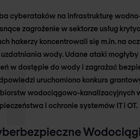
zba cyberataków na infrastrukturę wodno
osnące zagrożenie w sektorze usług kryty
ch hakerzy koncentrowali się m.in. na oc
h uzdatniania wody. Udane ataki mogłyb
eń w dostępie do wody i zagrażać bezp
powiedzi uruchomiono konkurs grantowy
ębiorstw wodociągowo-kanalizacyjnych 
ieczeństwa i ochronie systemów IT i OT.
yberbezpieczne Wodociągi