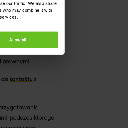
se our traffic. We also share
ers who may combine it with
,
 services.
ostępu do
Allow all
ekwowanie polityk
i prawnymi.
y do
kontaktu
z
 przygotowania
ami, podczas którego
o największym