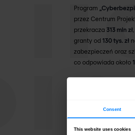
Program
„Cyberbezp
przez Centrum Proje
przekracza
313 mln zł
granty od
130 tys. zł
n
zabezpieczeń oraz sz
co odpowiada około
"Cyberbezp
Aby ułatwić szybkie 
Consent
który pomoże spełni
infrastruktury wodno
This website uses cookies
wymagane obszary i m