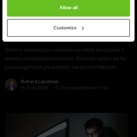
Allow all
Portfolio
Nomios Zero Trust: jeden pakiet rozwiązań
Customize
z zakresu cyberbezpieczeństwa, sześć
obszarów
Nomios wprowadza odświeżoną ofertę produktów z
zakresu cyberbezpieczeństwa, która nie opiera się na
poszczególnych produktach, ale na architekturze.
Richard Landman
Richard Landman
3 cze 2026
Do przeczytania w 7 min.