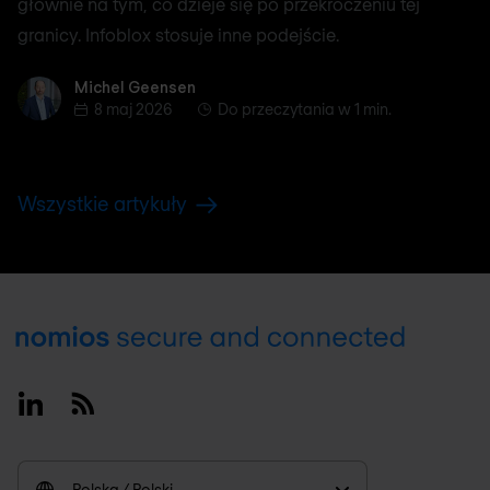
głównie na tym, co dzieje się po przekroczeniu tej
granicy. Infoblox stosuje inne podejście.
Michel Geensen
Michel Geensen
8 maj 2026
Do przeczytania w 1 min.
Wszystkie artykuły
Footer
Linkedin
RSS
Polska / Polski