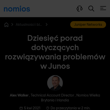
Otwó
Aktualności i blog
Juniper Networks
Home
Dziesięć porad
dotyczących
rozwiązywania problemów
w Junos
Alex Walker
Alex Walker
, Technical Account Director , Nomios Wielka
Brytania i Irlandia
5 kwi 2021
Do przeczytania w 2 min.