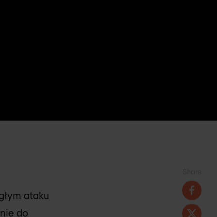
Share
egłym ataku
nie do