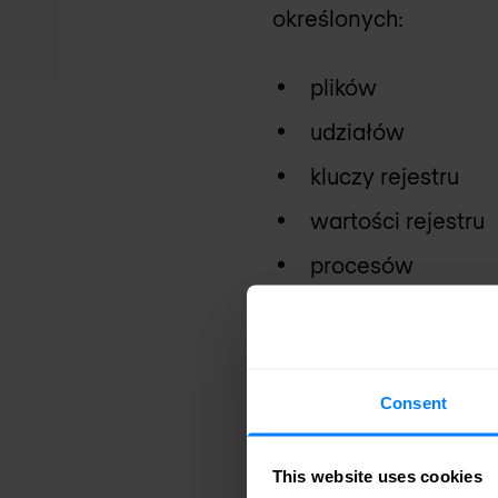
określonych:
plików
udziałów
kluczy rejestru
wartości rejestru
procesów
usług
Ochrona dostępu wyko
Consent
reguły zdefiniowane 
chronionych element
This website uses cookies