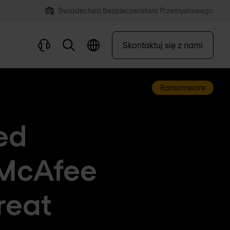
Świadectwa Bezpieczeństwa Przemysłowego
Skontaktuj się z nami
Ransomware
ed
McAfee
reat