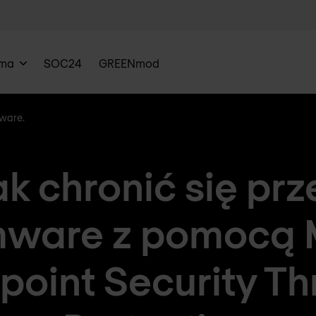
rma
SOC24
GREENmod
mware.
ak chronić się prz
mware z pomocą 
point Security Th