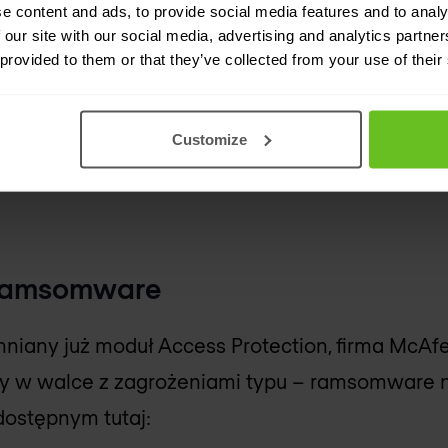
e content and ads, to provide social media features and to analy
cam postępować bardzo ostrożnie z regułami t
 our site with our social media, advertising and analytics partn
 provided to them or that they’ve collected from your use of their
ych reguł. W skrajnych przypadkach ustawieni
temu klienckiego, uniemożliwiając np. zalogowan
je by przeprowadzać testy każdej zmiany w nini
Customize
nia.
 ramsomware
niany już moduł Access Protection, firma McAf
y w walce z zagrożeniami typu – ramsomware 
ostępnym tutaj: