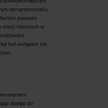
az powszechniejszym
owym oprogramowaniu
otection pozwala
 stacji roboczych w
 możliwości
ież być wstępem lub
tion.
gramowaniem
ając dostęp do