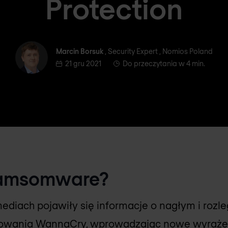
Protection
Marcin Borsuk
Marcin Borsuk
, Security Expert , Nomios Poland
21 gru 2021
Do przeczytania w 4 min.
 Ramsomware?
ediach pojawiły się informacje o nagłym i rozl
mowania WannaCry, wprowadzając nowe wyraże