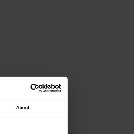
mę McAfee, jak i
About
ia dostępu do