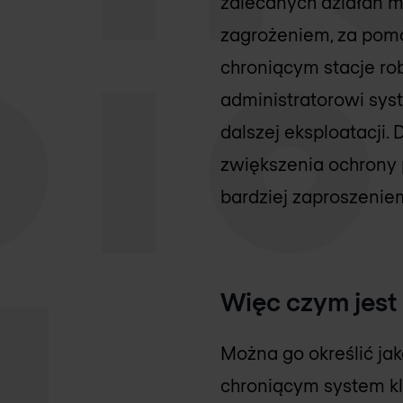
zalecanych działań 
zagrożeniem, za pom
chroniącym stacje ro
administratorowi sys
dalszej eksploatacji.
zwiększenia ochrony
bardziej zaproszenie
Więc czym jest
Można go określić ja
chroniącym system kl