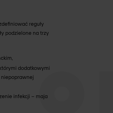
definiować reguły
y podzielone na trzy
nckim,
którymi dodatkowymi
 niepoprawnej
zenie infekcji – maja