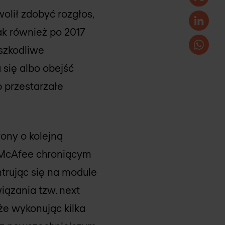
lił zdobyć rozgłos,
jak również po 2017
 szkodliwe
się albo obejść
 przestarzałe
ony o kolejną
 McAfee chroniącym
ntrując się na module
iązania tzw. next
e wykonując kilka