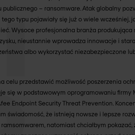
publicznego – ransomware. Atak globalny pozwo
tego typu pojawiały się już o wiele wcześniej, 
tnieć. Wysoce profesjonalna branża produkująca
ysku, nieustannie wprowadza innowacje i stara 
zeństwa albo wykorzystać niezabezpieczone lub
 na celu przedstawić możliwość poszerzenia ochr
duje się w podstawowym oprogramowaniu firmy
Afee Endpoint Security Threat Prevention. Konce
m świadomość, że istnieją nowsze i lepsze rozw
z ramsomwarem, natomiast chciałbym pokazać, ż