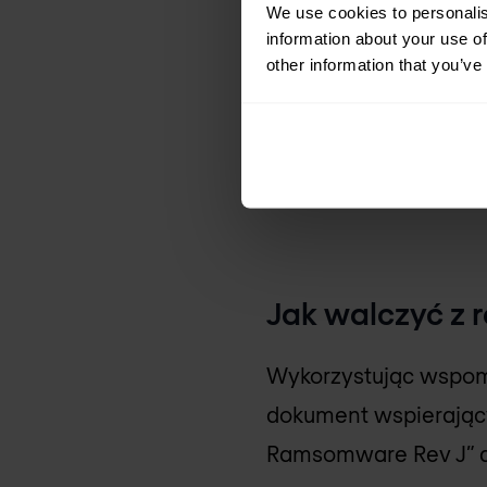
We use cookies to personalis
Z doświadczenia zale
information about your use of
other information that you’ve
przy tworzeniu własn
działanie całego sys
systemu. Stąd sugeru
trybie tylko raportowa
Jak walczyć z
Wykorzystując wspom
dokument wspierając
Ramsomware Rev J” d