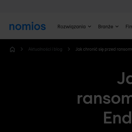
Rozwiązania
Branże
Fi
Aktualności i blog
Jak chronić się przed ranso
Home
J
ranso
End