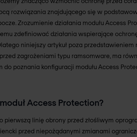
możemy znacząco wzmocnić ochronę przed cor
ocą rozwiązania znajdującego się w podstaw
bocze. Zrozumienie działania modułu Access Pr
temu zdefiniować działania wspierające ochronę
 Dlatego niniejszy artykuł poza przedstawieniem
 przed zagrożeniami typu ramsomware, ma równ
m do poznania konfiguracji modułu Access Protec
 moduł Access Protection?
ko pierwszą linię obrony przed złośliwym opro
iencki przed niepożądanymi zmianami ogranicz