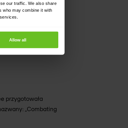
se our traffic. We also share
ypu Access Protection
ers who may combine it with
 services.
a mogą wpłynąć na
ie się użytkownika do
ejszych regułach w
Allow all
ee przygotowała
nazwany: „Combating