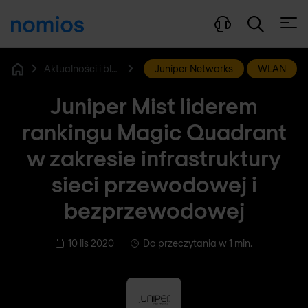
Otwó
Aktualności i blog
Juniper Networks
WLAN
Home
Juniper Mist liderem
rankingu Magic Quadrant
w zakresie infrastruktury
sieci przewodowej i
bezprzewodowej
10 lis 2020
Do przeczytania w 1 min.