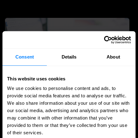
Consent
Details
About
This website uses cookies
We use cookies to personalise content and ads, to
provide social media features and to analyse our traffic.
We also share information about your use of our site with
SASE
our social media, advertising and analytics partners who
Praca hybrydowa bez kompromisów.
may combine it with other information that you’ve
Zabezpiecz dostęp do danych i aplikacji
provided to them or that they’ve collected from your use
dzięki FortiSASE
of their services.