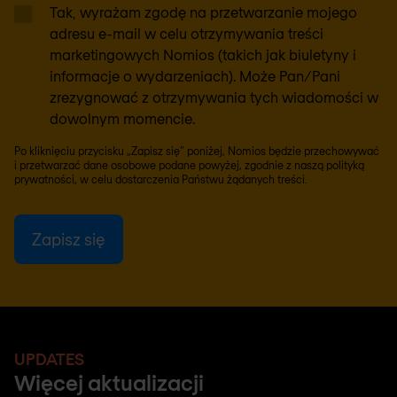
Tak, wyrażam zgodę na przetwarzanie mojego
adresu e-mail w celu otrzymywania treści
marketingowych Nomios (takich jak biuletyny i
informacje o wydarzeniach). Może Pan/Pani
zrezygnować z otrzymywania tych wiadomości w
dowolnym momencie.
Po kliknięciu przycisku „Zapisz się” poniżej, Nomios będzie przechowywać
i przetwarzać dane osobowe podane powyżej, zgodnie z naszą
polityką
prywatności
, w celu dostarczenia Państwu żądanych treści.
UPDATES
Więcej aktualizacji