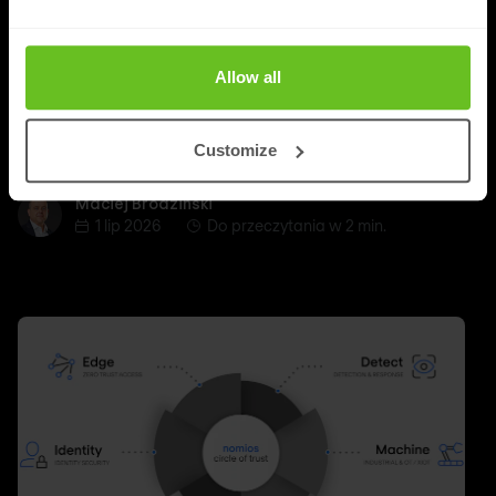
Zmieniający się model pracy wymusza zwiększenie
kontroli nad tym co się dzieje zarówno po stronie
Allow all
użytkownika jak i stacji końcowej, na której pracuje.
Zabezpiecz dostęp do danych i aplikacji dzięki
FortiSASE.
Customize
Maciej Brodziński
Maciej Brodziński
1 lip 2026
Do przeczytania w 2 min.