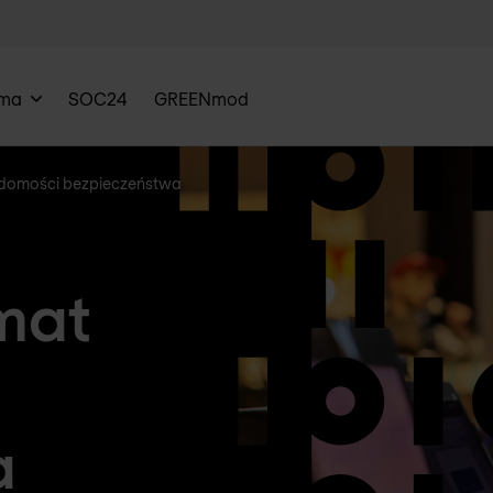
rma
SOC24
GREENmod
adomości bezpieczeństwa
mat
a