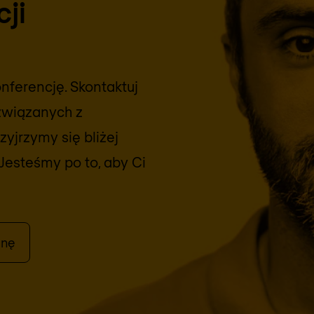
ji
ferencję. Skontaktuj
związanych z
yjrzymy się bliżej
Jesteśmy po to, aby Ci
enę