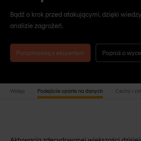
Bądź o krok przed atakującymi, dzięki wiedzy
analizie zagrożeń.
Porozmawiaj z ekspertem
Poproś o wyc
Wstęp
Podejście oparte na danych
Cechy i za
Aktywacja zdecydowanej większości dzisie