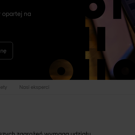
 opartej na
enę
lety
Nasi eksperci
jszych zagrożeń wymaga udziału