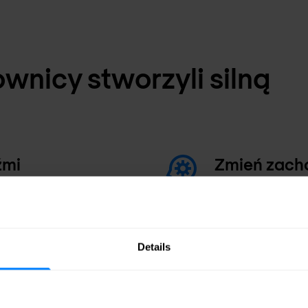
wnicy stworzyli silną
źmi
Zmień zach
ze świadomością
Nie ucz swoich u
źnika klikalności.
sprawdzoną wiedz
ków, oraz w jakich
Korzystaj z szero
rczającej wiedzy.
najwyższym pozio
Details
turę