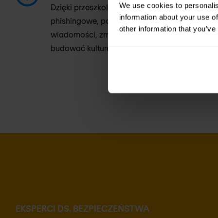
We use cookies to personalis
Dzięki przeszkolonym użytkownikom zgłaszaj
information about your use of
phishingowe, po których następuje automatyc
other information that you’ve
wiadomości, zmniejszasz obciążenie zasobó
budować kulturę bezpieczeństwa.
EKSPERCI DS. BEZPIECZEŃSTWA