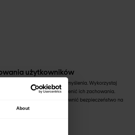
owania użytkowników
żytkowników schematycznego myślenia. Wykorzystaj
ę, aby ich zaangażować i zmienić ich zachowania.
kiej gamy materiałów, aby zapewnić bezpieczeństwo na
mie.
About