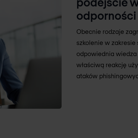
podejście w
odporności
Obecnie rodzaje zagr
szkolenie w zakresi
odpowiednia wiedza 
właściwą reakcję uż
ataków phishingowych 