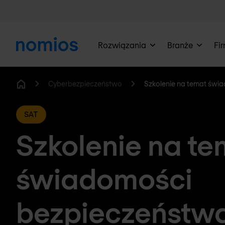
Rozwiązania
Branże
Fi
Cyberbezpieczeństwo
Szkolenie na temat świ
Home
SAT
Szkolenie na te
świadomości
bezpieczeństw