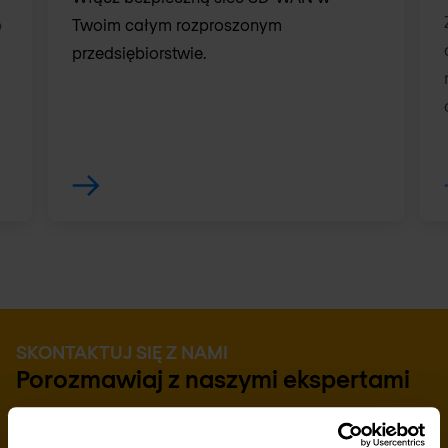
p
Twoim całym rozproszonym
przedsiębiorstwie.
SKONTAKTUJ SIĘ Z NAMI
Porozmawiaj z naszymi ekspertami
Chcesz dowiedzieć się więcej na ten temat?