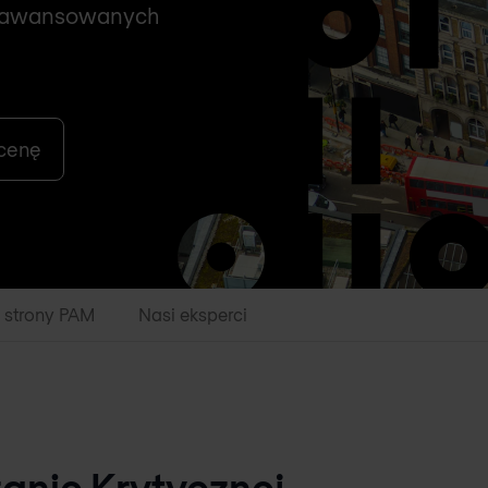
zaawansowanych
 cenę
 strony PAM
Nasi eksperci
nie Krytycznej