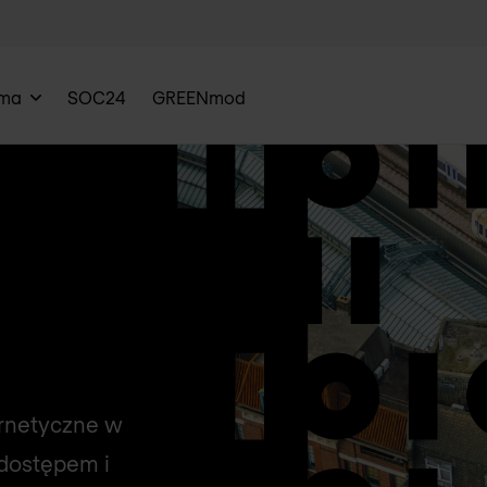
rma
SOC24
GREENmod
rnetyczne w
dostępem i