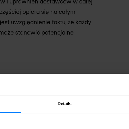
raw i uprawnień dostawców w całej
częściej opiera się na całym
est uwzględnienie faktu, że każdy
może stanowić potencjalne
oferując precyzyjną kontrolę nad
. Obejmuje to analizę protokołów,
wierdzania, zapewniający niezrównane
Details