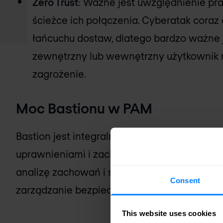
Zero Trust
: Ważne jest uwzględnienie p
ścieżce ich połączenia. Cyberatak coraz 
łańcuchu dostaw, dlatego bardzo ważne j
zewnętrzny lub wewnętrzny użytkownik 
zagrożenie.
Moc Bastionu w PAM
Bastion jest integralną częścią WALLIX4OT, 
uprawnieniami i zachowaniami użytkowników
analizę zachowań i skrupulatny proces zat
Consent
zarządzanie bezpieczeństwem.
This website uses cookies