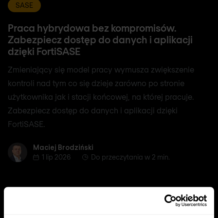
SASE
Praca hybrydowa bez kompromisów.
Zabezpiecz dostęp do danych i aplikacji
dzięki FortiSASE
Zmieniający się model pracy wymusza zwiększenie
kontroli nad tym co się dzieje zarówno po stronie
użytkownika jak i stacji końcowej, na której pracuje.
Zabezpiecz dostęp do danych i aplikacji dzięki
FortiSASE.
Maciej Brodziński
Maciej Brodziński
1 lip 2026
Do przeczytania w 2 min.