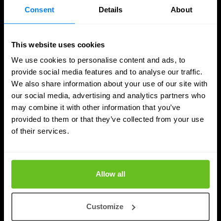
Consent
Details
About
This website uses cookies
We use cookies to personalise content and ads, to
provide social media features and to analyse our traffic.
We also share information about your use of our site with
our social media, advertising and analytics partners who
may combine it with other information that you’ve
Portfolio
provided to them or that they’ve collected from your use
of their services.
Nomios Zero Trust: jeden pakiet rozwiązań
z zakresu cyberbezpieczeństwa, sześć
obszarów
Allow all
Nomios wprowadza odświeżoną ofertę produktów z
zakresu cyberbezpieczeństwa, która nie opiera się na
Customize
poszczególnych produktach, ale na architekturze.