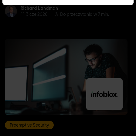
Richard Landman
Richard Landman
3 cze 2026
Do przeczytania w 7 min.
Preemptive Security