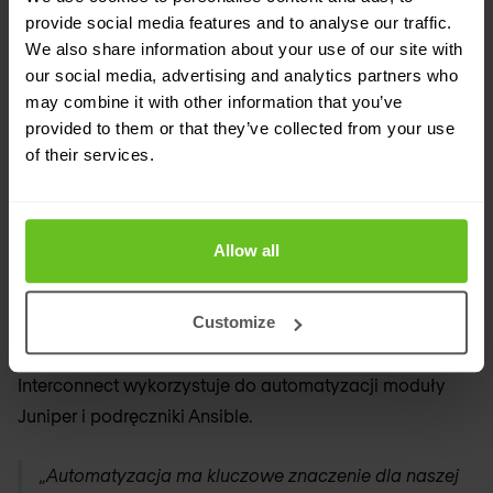
związanych z utrzymaniem i skróciła czas
provide social media features and to analyse our traffic.
wprowadzania nowych usług na rynek oraz
We also share information about your use of our site with
our social media, advertising and analytics partners who
wdrażania nowych klientów.
may combine it with other information that you’ve
provided to them or that they’ve collected from your use
System operacyjny Juniper Networks Junos™, który
of their services.
działa na platformach routingu, platformach
przełączających i platformach bezpieczeństwa Juniper,
jest niezbędnym elementem strategii automatyzacji
Allow all
firmy. System operacyjny Junos łatwo integruje się ze
środowiskami DevOps i oferuje programowalność,
Customize
obsługę skryptów, otwarte interfejsy programowania
aplikacji oraz wsparcie dla struktur automatyzacji.
Interconnect wykorzystuje do automatyzacji moduły
Juniper i podręczniki Ansible.
„Automatyzacja ma kluczowe znaczenie dla naszej