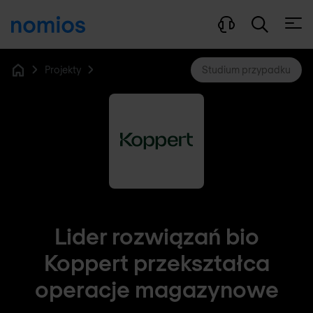
Otwó
Projekty
Studium przypadku
Home
Lider rozwiązań bio
Koppert przekształca
operacje magazynowe