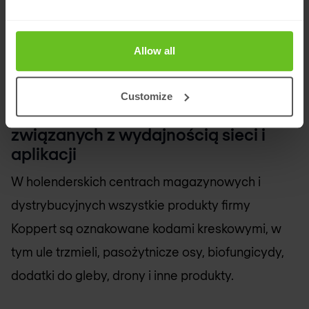
Allow all
Customize
Rozwiązywanie zagadek
związanych z wydajnością sieci i
aplikacji
W holenderskich centrach magazynowych i
dystrybucyjnych wszystkie produkty firmy
Koppert są oznakowane kodami kreskowymi, w
tym ule trzmieli, pasożytnicze osy, biofungicydy,
dodatki do gleby, drony i inne produkty.