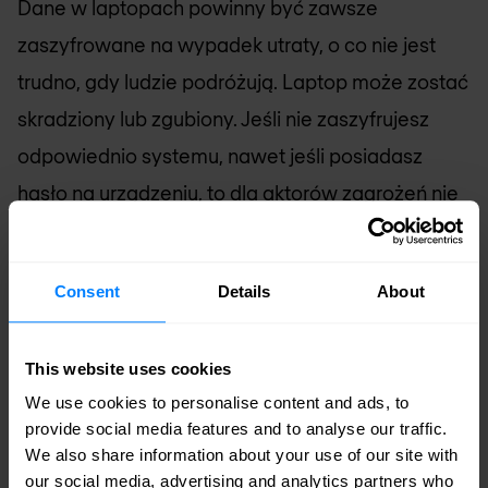
Dane w laptopach powinny być zawsze
zaszyfrowane na wypadek utraty, o co nie jest
trudno, gdy ludzie podróżują. Laptop może zostać
skradziony lub zgubiony. Jeśli nie zaszyfrujesz
odpowiednio systemu, nawet jeśli posiadasz
hasło na urządzeniu, to dla aktorów zagrożeń nie
będzie trudnością uzyskać dostęp do danych,
ponieważ mają fizyczny dostęp do samego
Consent
Details
About
urządzenia. Zawsze powinieneś mieć
inwentaryzację całego sprzętu i oprogramowania
This website uses cookies
w swojej firmie, zwłaszcza jeśli ludzie przynoszą
We use cookies to personalise content and ads, to
różne rodzaje urządzeń do sieci. Będziesz
provide social media features and to analyse our traffic.
wiedział czy jest to własne urządzenie, czy nie.
We also share information about your use of our site with
our social media, advertising and analytics partners who