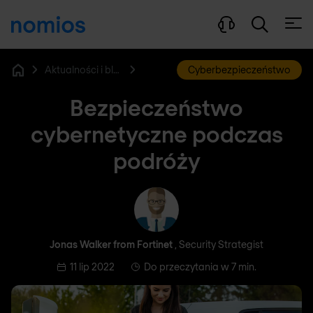
Otwó
Aktualności i blog
Cyberbezpieczeństwo
Home
Bezpieczeństwo
cybernetyczne podczas
podróży
Jonas Walker from Fortinet
Jonas Walker from Fortinet
, Security Strategist
11 lip 2022
Do przeczytania w 7 min.