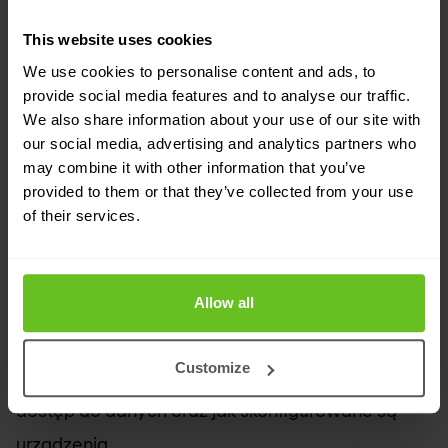
oprogramowania może w dużej części
This website uses cookies
zmniejszyć to ryzyko.
We use cookies to personalise content and ads, to
provide social media features and to analyse our traffic.
Nie bądź słabym ogniwem… Bądź mądry, bądź
We also share information about your use of our site with
our social media, advertising and analytics partners who
czujny, bądź bezpieczny w sieci!
may combine it with other information that you’ve
provided to them or that they’ve collected from your use
Nieprzerwany proces
of their services.
Współczesne zagrożenia niosą ze sobą realne
ryzyko utraty danych, dochodów i reputacji.
Allow all
Cyberbezpieczeństwo musi być nieprzerwanym
procesem, który wymaga zrozumienia, w jaki
Customize
sposób użytkownicy, klienci i aplikacje uzyskują
dostęp do danych oraz jak skonfigurowane są
urządzenia.