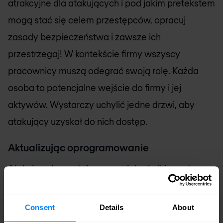
atrakcyjne dla atakujących i pod jakim pretekstem
mogą stać się celem przestępców, opracuj
zasady bezpieczeństwa i zawsze ich
przestrzegaj! W kontekście firmy wszyscy
pracownicy muszą odegrać swoją rolę. Każda
osoba to potencjalne wejście do firmy i jej
aktywów. Wystarczy uchylić jedne drzwi, aby
atakujący uzyskał do nich dostęp.
Aktualizując oprogramowanie
Atakujący korzystający z socjotechniki często
próbują ustalić, czy używasz niezatwierdzonego,
nieaktualnego oprogramowania. Bycie na
Consent
Details
About
bieżąco z poprawkami i aktualizowanie