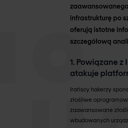
zaawansowanego z
infrastrukturę po s
oferują istotne in
szczegółową anali
1. Powiązane 
atakuje platfo
Irańscy hakerzy spo
złośliwe oprogramowa
zaawansowane złośli
wbudowanych urządzeń