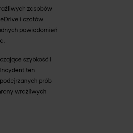
wrażliwych zasobów
eDrive i czatów
 żadnych powiadomień
a.
iczające szybkość i
 Incydent ten
podejrzanych prób
hrony wrażliwych