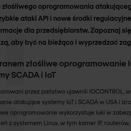
łośliwego oprogramowania atakująceg
zybkie ataki API i nowe środki regulacyjne 
formacje dla przedsiębiorstw. Zapoznaj si
zą, aby być na bieżąco i wyprzedzać zag
z Iranem złośliwe oprogramowani
rmy SCADA i IoT
nsorowani przez państwo ujawnili IOCONTROL, 
nie atakujące systemy IoT i SCADA w USA i Izra
we oprogramowanie wykorzystuje luki w zabez
 z systemem Linux, w tym kamer IP, routerów,