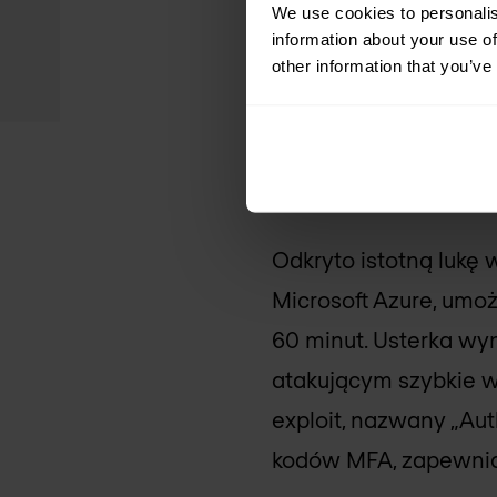
infrastrukturą krytyc
We use cookies to personalis
information about your use of
systemy i wdrażać z
other information that you’ve
(Source:
The Hacker 
2. Badacze zła
Odkryto istotną lukę
Microsoft Azure, umo
60 minut. Usterka wyn
atakującym szybkie w
exploit, nazwany „Au
kodów MFA, zapewnia