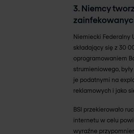
3. Niemcy twor
zainfekowanyc
Niemiecki Federalny U
składający się z 30 
oprogramowaniem BadB
strumieniowego, były
je podatnymi na expl
reklamowych i jako si
BSI przekierowało ru
internetu w celu pow
wyraźne przypomnien