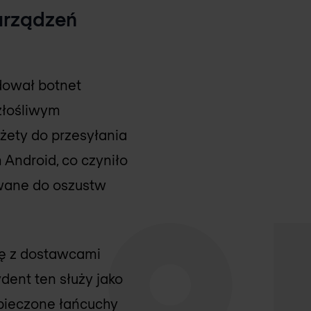
 urządzeń
idował botnet
złośliwym
żety do przesyłania
Android, co czyniło
ywane do oszustw
cę z dostawcami
ent ten służy jako
pieczone łańcuchy