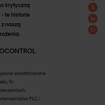
o krytyczną
- te historie
ę z naszą
rożenia.
e IOCONTROL
wysoce wyrafinowane
elu. To
pieczeniach
 sterowników PLC i