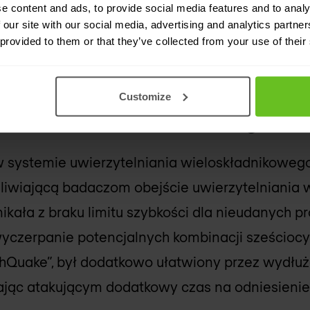
zną muszą przyjąć silniejszą segmentację, szybk
e content and ads, to provide social media features and to analy
 our site with our social media, advertising and analytics partn
aawansowane rozwiązania monitorujące.
 provided to them or that they’ve collected from your use of their
News
)
Customize
mali Microsoft Azure MFA w godzin
 w systemie uwierzytelniania wieloskładnikoweg
żliwiającą badaczom obejście uwierzytelniania 
ikała z braku limitu szybkości dla nieudanych p
yczerpanie potencjalnych kombinacji sześcioc
thQuake”, był dodatkowo ułatwiony przez wydłu
jąc atakującym dodatkowy czas na odniesienie