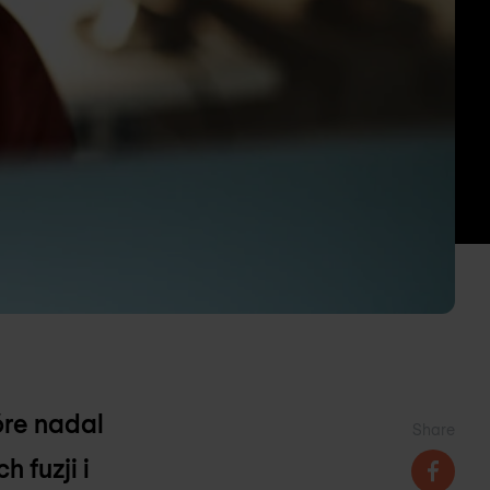
óre nadal
Share
 fuzji i