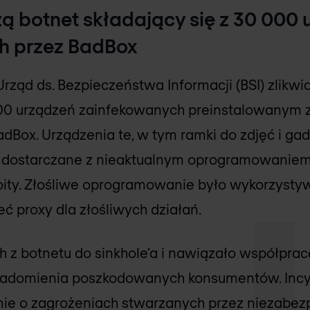
zą botnet składający się z 30 000
h przez BadBox
rząd ds. Bezpieczeństwa Informacji (BSI) zlikw
000 urządzeń zainfekowanych preinstalowanym 
ox. Urządzenia te, w tym ramki do zdjęć i gad
 dostarczane z nieaktualnym oprogramowaniem 
oity. Złośliwe oprogramowanie było wykorzyst
eć proxy dla złośliwych działań.
ch z botnetu do sinkhole'a i nawiązało współpra
iadomienia poszkodowanych konsumentów. Incyd
ie o zagrożeniach stwarzanych przez niezabez