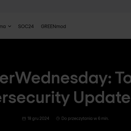
rma
SOC24
GREENmod
erWednesday: To
rsecurity Update
18 gru 2024
Do przeczytania w 6 min.