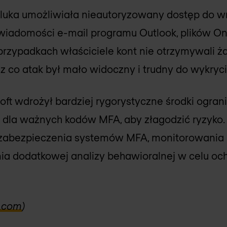
 luka umożliwiała nieautoryzowany dostęp do 
 wiadomości e-mail programu Outlook, plików On
przypadkach właściciele kont nie otrzymywali
ez co atak był mało widoczny i trudny do wykryci
ft wdrożył bardziej rygorystyczne środki ogran
 dla ważnych kodów MFA, aby złagodzić ryzyko.
 zabezpieczenia systemów MFA, monitorowania 
ia dodatkowej analizy behawioralnej w celu oc
.com
)