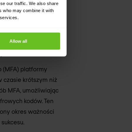
o łatać narażone
se our traffic. We also share
ers who may combine it with
 services.
Allow all
ę
o (MFA) platformy
w czasie krótszym niż
rób MFA, umożliwiając
yfrowych kodów. Ten
żony okres ważności
 sukcesu.