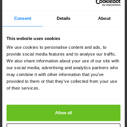
Aby ograniczyć ryzyko związane z atakami DDoS,
firmy świadczące usługi finansowe muszą
Consent
Details
About
stosować solidną ochronę przed każdym z tych
typów ataków DDoS.
This website uses cookies
FortiDDoS chroni organizacje przed masowymi
We use cookies to personalise content and ads, to
provide social media features and to analyse our traffic.
atakami wolumetrycznymi, atakami aplikacyjnymi
We also share information about your use of our site with
w warstwie 7, atakami opartymi na protokole SSL,
our social media, advertising and analytics partners who
atakami opartymi na DNS i atakami botnetów IoT
may combine it with other information that you’ve
provided to them or that they’ve collected from your use
przy użyciu analizy opartej na zachowaniu, a nie
of their services.
na sygnaturach. Uzyskuje się to przez
zbudowanie adaptacyjnej linii bazowej
standardowej aktywności sieciowej przy użyciu
Allow all
setek tysięcy parametrów, które można następnie