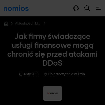
Otwó
Aktualności i blog
Home
Jak firmy świadczące
usługi finansowe mogą
chronić się przed atakami
DDoS
4 sty 2018
Do przeczytania w 1 min.