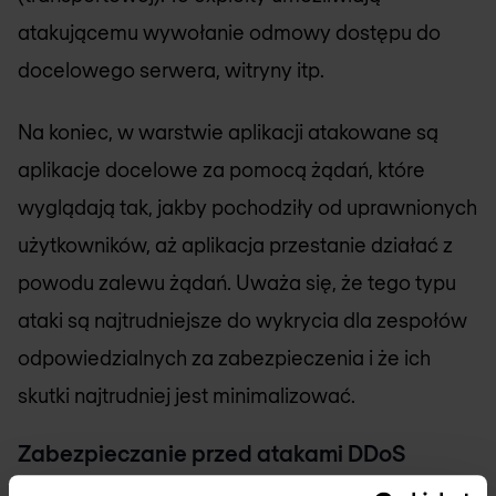
atakującemu wywołanie odmowy dostępu do
docelowego serwera, witryny itp.
Na koniec, w warstwie aplikacji atakowane są
aplikacje docelowe za pomocą żądań, które
wyglądają tak, jakby pochodziły od uprawnionych
użytkowników, aż aplikacja przestanie działać z
powodu zalewu żądań. Uważa się, że tego typu
ataki są najtrudniejsze do wykrycia dla zespołów
odpowiedzialnych za zabezpieczenia i że ich
skutki najtrudniej jest minimalizować.
Zabezpieczanie przed atakami DDoS