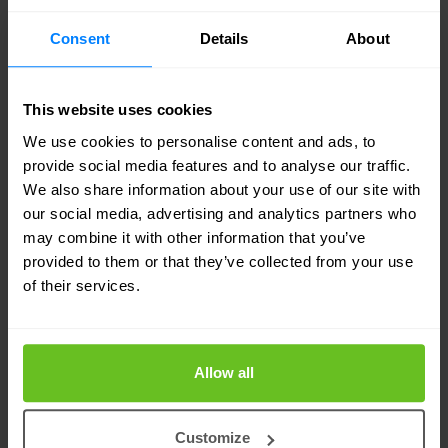
za kontakt z mediami. To wszystko powoduje, że
Consent
Details
About
nawet najlepiej przygotowany teoretycznie
administrator może zostać sparaliżowany tego
This website uses cookies
typu sytuacją.
We use cookies to personalise content and ads, to
provide social media features and to analyse our traffic.
Security Operations Center (SOC)
We also share information about your use of our site with
our social media, advertising and analytics partners who
Opisana złożoność, jak również uwarunkowania
may combine it with other information that you’ve
towarzyszące obsłudze cyberincydentów
provided to them or that they’ve collected from your use
of their services.
pokazują jakie umiejętności i predyspozycje
powinien posiadać zespół podejmujący się tego
zadania. Aby działać szybko i skutecznie musi
Allow all
wykazać się nie tylko najwyższym poziomem
umiejętności administratorskich, biegłością w
Customize