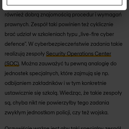
użytkowaniu specjalizowanych narzędzi, ale
również dobrą znajomością procedur i wymagań
prawnych. Zespół taki powinien też cyklicznie
brać udział w szkoleniach typu „live-fire cyber
defence”. W cyberbezpieczeństwie zadania takie
realizują zespoły
Security Operations Center
(SOC)
. Można zauważyć tu pewną analogię do
jednostek specjalnych, które zajmują się np.
odbijaniem zakładników i w tym konkretnie
ustawicznie się szkolą. Wiedząc, że takie zespoły
są, chyba nikt nie powierzyłby tego zadania
zwykłym jednostkom policji, czy też wojska.
Oczywiście ważne jest aby taki specjalny zespół