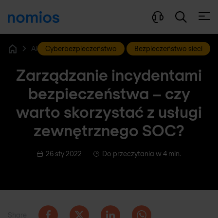
Otwó
Cyberbezpieczeństwo
Aktualności i blog
Bezpieczeństwo sieci
Home
Zarządzanie incydentami
bezpieczeństwa – czy
warto skorzystać z usługi
zewnętrznego SOC?
26 sty 2022
Do przeczytania w 4 min.
Share