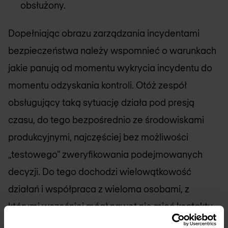
obsłużony.
Dopełniając obrazu zarządzania incydentami
bezpieczeństwa należy wspomnieć o warunkach
jakie panują od momentu wykrycia incydentu do
momentu odzyskania kontroli. Otóż zespół
obsługujący taką sytuację działa pod presją
czasu, do tego bezpośrednio ze środowiskami
produkcyjnymi, najczęściej bez możliwości
„testowego” zweryfikowania podejmowanych
decyzji. Do tego dochodzi wielowątkowość
działań i współpraca z wieloma osobami, z
którymi wcześniej mógł nawet nie mieć kontaktu,
np. prawnikami, czy osobami odpowiadającymi