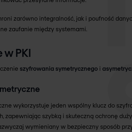
hroni zarówno integralność, jak i poufność dany
ne zaufanie między systemami.
 w PKI
ączenie
szyfrowania symetrycznego
i
asymetry
ymetryczne
zne wykorzystuje jeden wspólny klucz do szyfr
 zapewniając szybką i skuteczną ochronę dużych
 zazwyczaj wymieniany w bezpieczny sposób prz