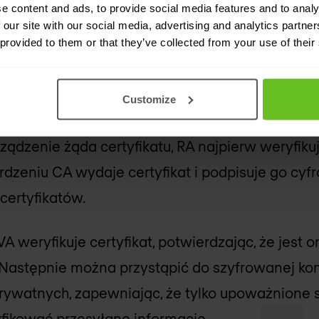
e content and ads, to provide social media features and to analy
y tworzą łańcuch zaufania, łącząc każdy certyfi
 our site with our social media, advertising and analytics partn
 provided to them or that they’ve collected from your use of their
yfikacji.
Customize
infrastruktura klucza publi
ządzenie żąda certyfikatu, RA najpierw weryfik
dzeniu CA wydaje certyfikat i podpisuje go cyf
certyfikatów.
A weryfikuje certyfikat, potwierdzając, że jest o
 Następnie można przystąpić do szyfrowanej kom
 prywatnych, zapewniając, że tylko upoważnione
ikować przesyłane informacje.