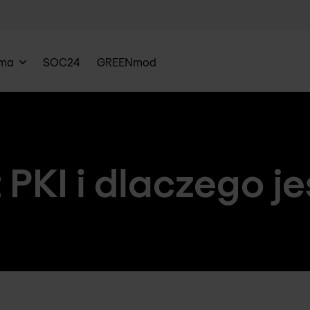
rma
SOC24
GREENmod
 PKI i dlaczego j