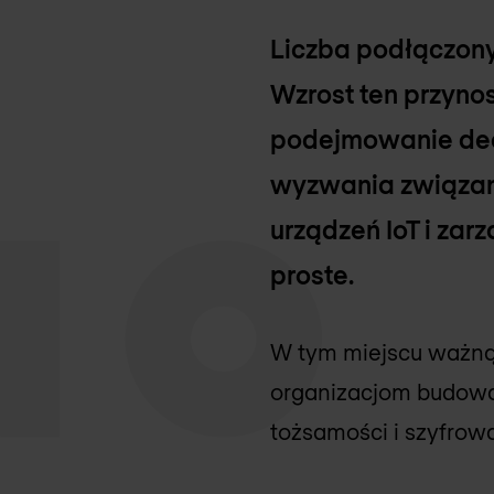
Liczba podłączony
Wzrost ten przynos
podejmowanie decy
wyzwania związan
urządzeń IoT i zar
proste.
W tym miejscu ważną
organizacjom budować
tożsamości i szyfrow