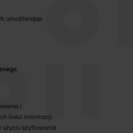
ch, umożliwiając
cznego
.
owania i
 ilości informacji.
y użyciu szyfrowania