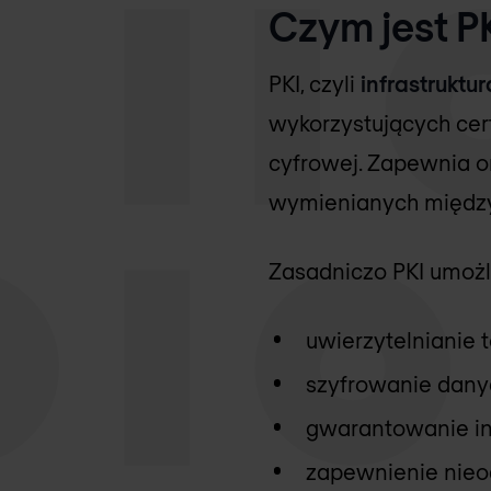
Czym jest P
PKI, czyli
infrastruktu
wykorzystujących cer
cyfrowej. Zapewnia o
wymienianych między 
Zasadniczo PKI umożl
uwierzytelnianie 
szyfrowanie danyc
gwarantowanie int
zapewnienie nieod