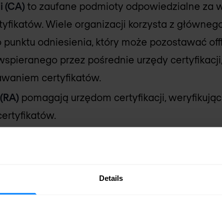
i (CA)
to zaufane podmioty odpowiedzialne za 
yfikatów. Wiele organizacji korzysta z głównego 
 punktu odniesienia, który może pozostawać of
spieranego przez pośrednie urzędy certyfikacji,
waniem certyfikatów.
 (RA)
pomagają urzędom certyfikacji, weryfikują
ertyfikatów.
jne (VA)
sprawdzają certyfikaty w czasie rzecz
pomocą CRL (lista unieważnionych certyfikatów)
 online).
Details
ie certyfikaty i ich statusy są przechowywane 
zapewnia identyfikowalność, zarządzanie i weryfi