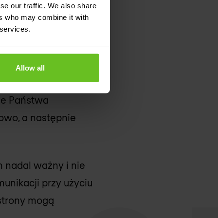
se our traffic. We also share
kat z zaufanym
ers who may combine it with
 services.
Allow all
cznego
uje Państwa
rowo, a następnie
n nadal ważny i nie
unikacji przy użyciu
 strony mogą