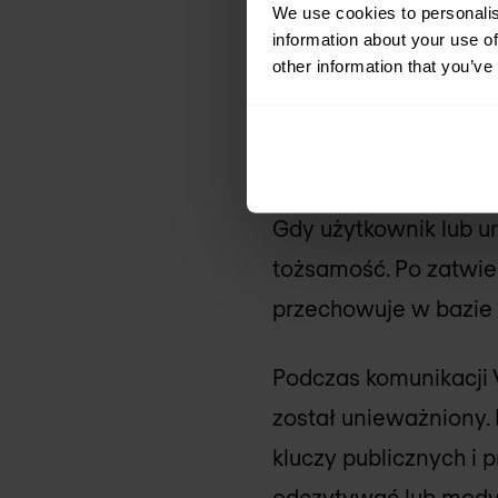
We use cookies to personalis
Wszystkie te element
information about your use of
other information that you’ve
głównym urzędem cert
Jak działa 
Gdy użytkownik lub ur
tożsamość. Po zatwier
przechowuje w bazie 
Podczas komunikacji V
został unieważniony.
kluczy publicznych i
odczytywać lub modyf