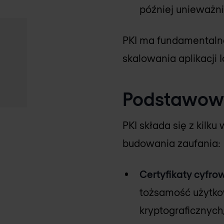
później unieważn
PKI ma fundamentalne
skalowania aplikacji I
Podstawowe
PKI składa się z kilk
budowania zaufania:
Certyfikaty cyfro
tożsamość użytkow
kryptograficznych