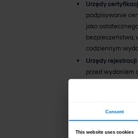
Urzędy certyfikacj
podpisywanie cert
jako ostatecznego
bezpieczeństwa, w
codziennym wyda
Urzędy rejestracji
przed wydaniem c
Urzędy weryfikacy
unieważnienia za 
statusu certyfikatu
Consent
Wreszcie, wszystk
certyfikatów
, co 
This website uses cookies