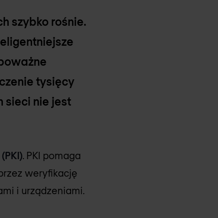
h szybko rośnie.
eligentniejsze
e poważne
zenie tysięcy
sieci nie jest
 (PKI)
. PKI pomaga
rzez weryfikację
mi i urządzeniami.