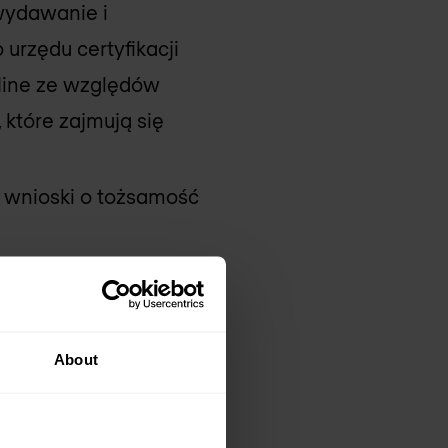
wydawanie i
urzędu certyfikacji
fline ze względów
 które zajmują się
c wnioski o tożsamość
ywistym, w tym status
 lub OCSP (protokół
About
w
bazie danych
kację.