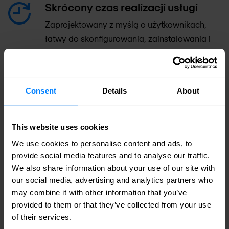
Skrócony czas realizacji usługi
Zaprojektowany z myślą o użytkownikach,
łatwy do skonfigurowania, zainstalowania i
wdrożenia po wyjęciu z pudełka.
Doskonałe wsparcie
Consent
Details
About
Wspierany przez światowej klasy wsparcie
techniczne i zespół badań nad zagrożeniami.
This website uses cookies
We use cookies to personalise content and ads, to
provide social media features and to analyse our traffic.
We also share information about your use of our site with
Wysokowydajne urządzenia
our social media, advertising and analytics partners who
may combine it with other information that you’ve
zbudowane z myślą o
provided to them or that they’ve collected from your use
przepustowości i pojemności do
of their services.
obsługi urządzeń mobilnych, chmury