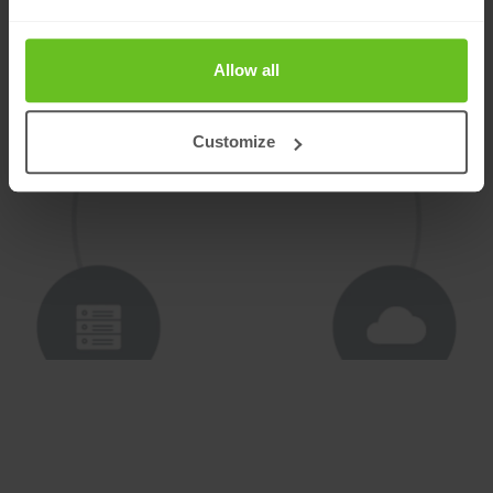
i IoT.
Allow all
Customize