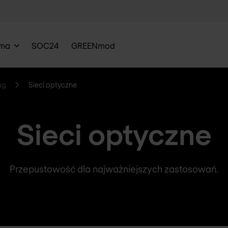
rma
SOC24
GREENmod
ug
Sieci optyczne
Sieci optyczne
Przepustowość dla najważniejszych zastosowań.