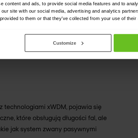
e content and ads, to provide social media features and to analy
tnienie falowe) pozwala w każdej
 our site with our social media, advertising and analytics partn
 provided to them or that they’ve collected from your use of their
iatłowodowym 80 długości fali,
,8 nm. Sygnały DWDM można odnawiać
przesyłane na dużo większe
Customize
ie, na każdej można przesyłać do 400
e z technologiami xWDM, pojawia się
ne, które obsługują długości fal, ale
takie jak system zwany pasywnymi