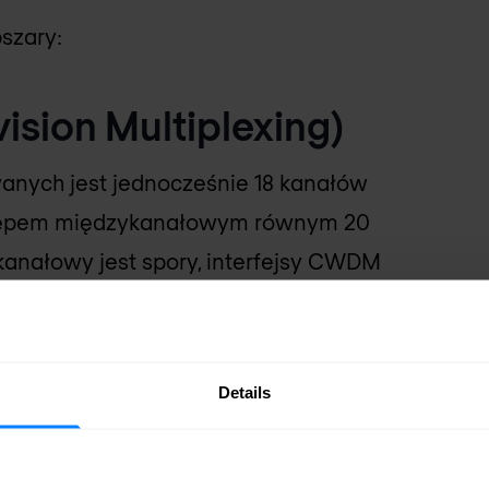
szary:
sion Multiplexing)
wanych jest jednocześnie 18 kanałów
odstępem międzykanałowym równym 20
anałowy jest spory, interfejsy CWDM
ie około 70 km, choć liczba kanałów
 odległością. Każda długość fali
Details
ion Multiplexing)