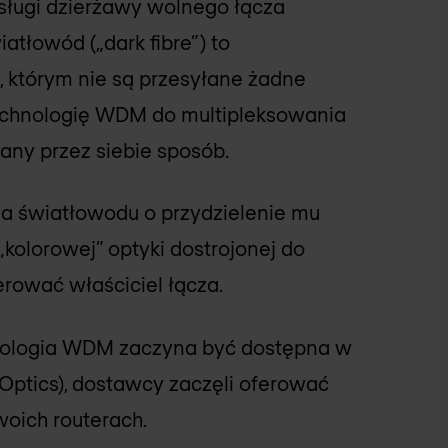
usługi dzierżawy wolnego łącza
tłowód („dark fibre”) to
 którym nie są przesyłane żadne
chnologię WDM do multipleksowania
ny przez siebie sposób.
a światłowodu o przydzielenie mu
„kolorowej” optyki dostrojonej do
erować właściciel łącza.
hnologia WDM zaczyna być dostępna w
Optics), dostawcy zaczęli oferować
woich routerach.