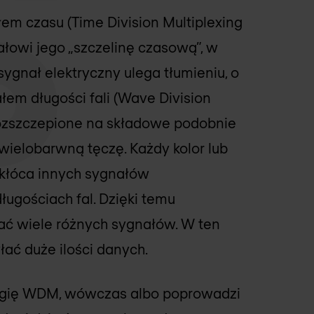
łem czasu (Time Division Multiplexing
łowi jego „szczelinę czasową”, w
sygnał elektryczny ulega tłumieniu, o
łem długości fali (Wave Division
 rozszczepione na składowe podobnie
wielobarwną tęczę. Każdy kolor lub
zakłóca innych sygnałów
ugościach fal. Dzięki temu
ć wiele różnych sygnałów. W ten
łać duże ilości danych.
ogię WDM, wówczas albo poprowadzi