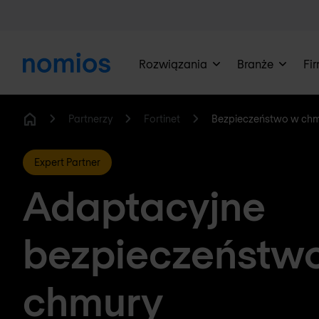
Rozwiązania
Branże
Fi
Partnerzy
Fortinet
Bezpieczeństwo w ch
Home
Expert Partner
Adaptacyjne
bezpieczeństw
chmury