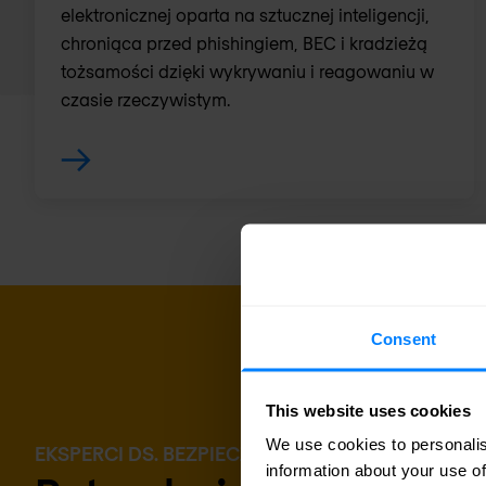
elektronicznej oparta na sztucznej inteligencji,
chroniąca przed phishingiem, BEC i kradzieżą
tożsamości dzięki wykrywaniu i reagowaniu w
czasie rzeczywistym.
Consent
This website uses cookies
We use cookies to personalis
EKSPERCI DS. BEZPIECZEŃSTWA
information about your use of