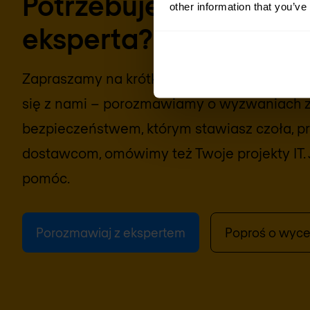
Potrzebujesz konsultac
other information that you’ve
eksperta?
Zapraszamy na krótką rozmowę lub wideokon
się z nami – porozmawiamy o wyzwaniach 
bezpieczeństwem, którym stawiasz czoła, prz
dostawcom, omówimy też Twoje projekty IT. 
pomóc.
Porozmawiaj z ekspertem
Poproś o wyc