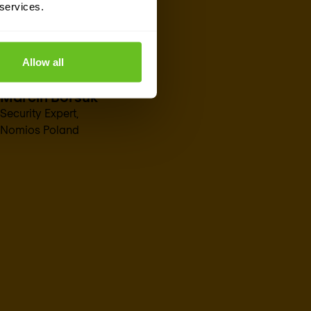
 services.
Allow all
Marcin Borsuk
Security Expert,
Nomios Poland