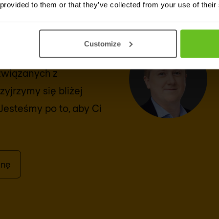
ji
 provided to them or that they’ve collected from your use of their
Customize
ferencję. Skontaktuj
związanych z
yjrzymy się bliżej
Jesteśmy po to, aby Ci
enę