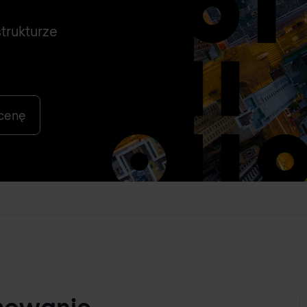
trukturze
 cenę
amowanie