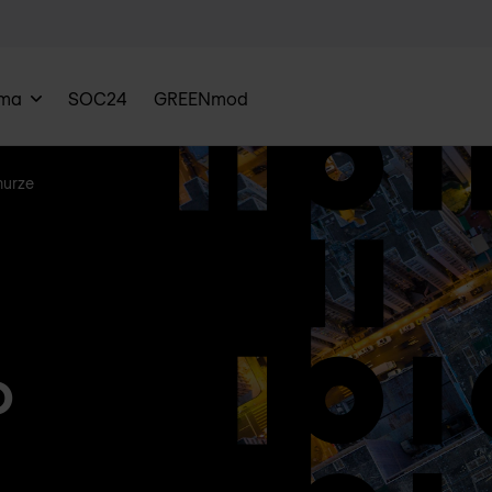
rma
SOC24
GREENmod
murze
o