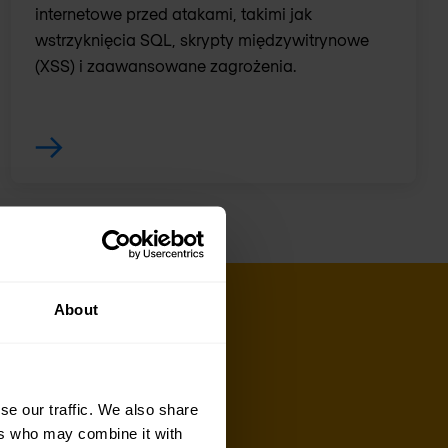
internetowe przed atakami, takimi jak
wstrzyknięcia SQL, skrypty międzywitrynowe
(XSS) i zaawansowane zagrożenia.
About
se our traffic. We also share
ers who may combine it with