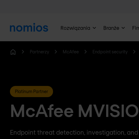
Rozwiązania
Branże
Fi
Partnerzy
McAfee
Endpoint security
Home
Platinum Partner
McAfee MVISIO
Endpoint threat detection, investigation, a