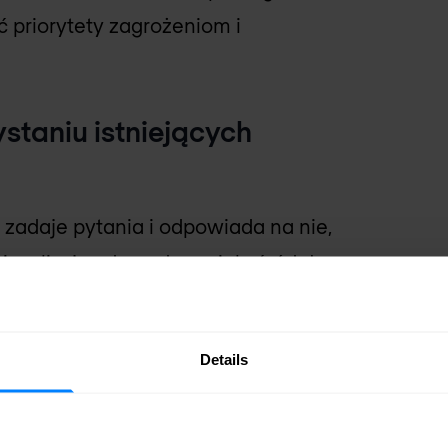
priorytety zagrożeniom i
staniu istniejących
adaje pytania i odpowiada na nie,
zualizując dowody z wielu źródeł -
we zasoby SOC.
ich wymaganiach
Details