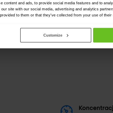
e content and ads, to provide social media features and to analy
możliwiają wykwalifikowanym
 our site with our social media, advertising and analytics partn
strategicznej obronie, a nie na
 provided to them or that they’ve collected from your use of their
ia odpowiedniego dla Ciebie
Customize
Koncentracj