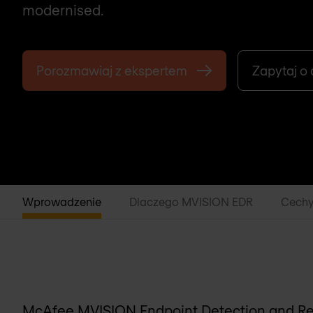
modernised.
Porozmawiaj z ekspertem
Zapytaj o
Wprowadzenie
Dlaczego MVISION EDR
Cech
McAfee MVISION Endpoint Detection and R