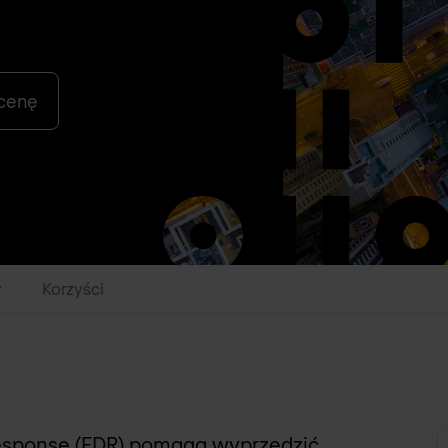
 cenę
y
Korzyści
esponse (EDR) pomaga wyprzedzić