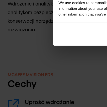
We use cookies to personalis
Wdrożenie i analityka oparte na chmurze u
information about your use of
analitykom bezpieczeństwa skupienie się na 
other information that you’ve
konserwacji narzędzi. Skorzystaj z wdrożen
rozwiązania.
MCAFEE MVISION EDR
Cechy
Uprość wdrażanie