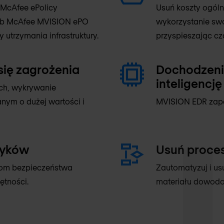
 McAfee ePolicy
Usuń koszty ogóln
 lub McAfee MVISION ePO
wykorzystanie swo
utrzymania infrastruktury.
przyspieszając cza
się zagrożenia
Dochodzeni
inteligencję
ch, wykrywanie
ym o dużej wartości i
MVISION EDR zap
tyków
Usuń proce
om bezpieczeństwa
Zautomatyzuj i us
ętności.
materiału dowod