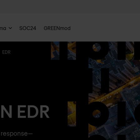
rma
SOC24
GREENmod
EDR
N EDR
nd response—