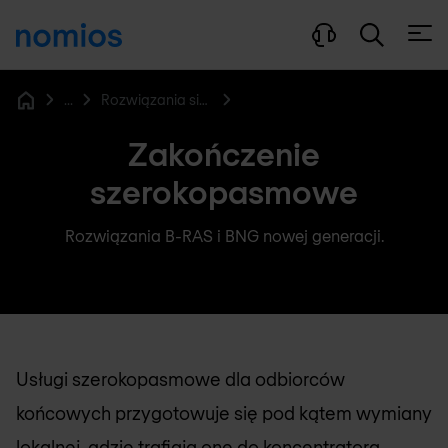
Otwó
...
Rozwiązania sieciowe dla dostawców usług
Home
Zakończenie
szerokopasmowe
Rozwiązania B-RAS i BNG nowej generacji.
Usługi szerokopasmowe dla odbiorców
końcowych przygotowuje się pod kątem wymiany
lokalnej, gdzie trafiają one do koncentratora