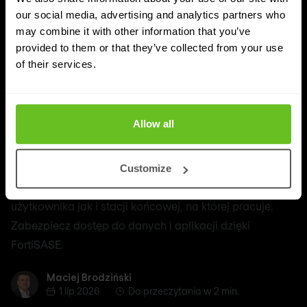
our social media, advertising and analytics partners who
may combine it with other information that you’ve
provided to them or that they’ve collected from your use
of their services.
SASE
Praca hybrydowa bez kompromisów.
Zabezpiecz dostęp do danych i aplikacji
Allow all
dzięki FortiSASE
Zmieniający się model pracy wymusza zwiększenie
Customize
kontroli nad tym co się dzieje zarówno po stronie
użytkownika jak i stacji końcowej, na której pracuje.
Zabezpiecz dostęp do danych i aplikacji dzięki
FortiSASE.
Maciej Brodziński
Maciej Brodziński
1 lip 2026
Do przeczytania w 2 min.