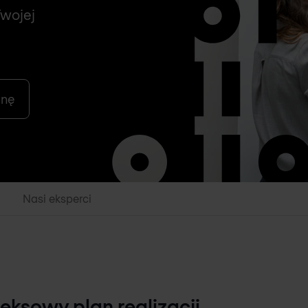
Twojej
enę
Nasi eksperci
eksowy plan realizacji