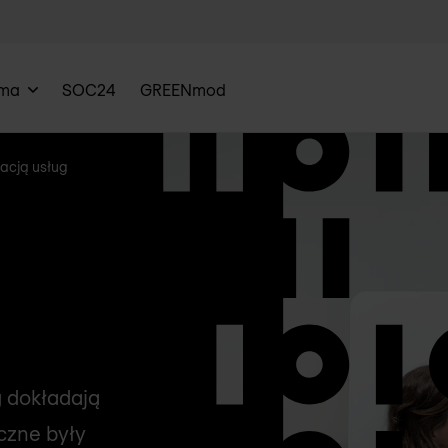
rma
SOC24
GREENmod
zacją usług
g
g dokładają
iczne były