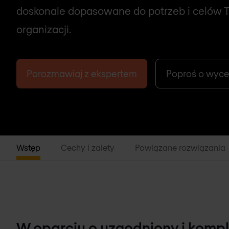
doskonale dopasowane do potrzeb i celów 
organizacji.
Porozmawiaj z ekspertem
Poproś o wyc
Wstęp
Cechy i zalety
Powiązane rozwiązania
W oparciu o uzgodniony i kompl