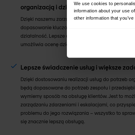
We use cookies to personalis
organizacją i działem IT.
information about your use of
other information that you’ve
Dzięki naszemu zarządzaniu realizacją usług, moż
dopasowanie kluczowych pionów organizacji i dzia
działalność. Lepsze dopasowanie przekłada się n
umożliwia ocenę działań względem uzgodnionych 
Lepsze świadczenie usług i większe zad
Dzięki dostosowaniu realizacji usług do potrzeb or
będą dopasowane do potrzeb zespołu i przedsiębio
wymierny sposób na obsługę klientów. Jest to moż
zarządzaniu zdarzeniami i eskalacjami, co przyspi
problemu do jego rozwiązania – wszystko to sprawi
się znacznie lepszą obsługą.