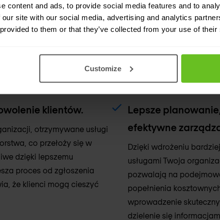
e content and ads, to provide social media features and to analy
przejrzystości koszt
 our site with our social media, advertising and analytics partn
 provided to them or that they’ve collected from your use of their
esz zapewnić lepsze
Skuteczne zarządzanie r
łu IT wspierającego ich
działalności bez koniecz
a większą odpowiedzialność i
Jest to możliwe dzięki a
Customize
celów.
wydajności wszystkie te 
zasoby organizacji.
owolenie klientów.
Lepsze planowanie, 
efektywne zarządza
ganizacji, otrzymywane usługi
rstwa, co przełoży się w
Dzięki wdrożeniu bardzi
liwe dzięki lepszemu
usługami Twoja organizac
esza proces od zgłoszenia
pozwalają na podejmowan
a, że klienci mogą cieszyć
popełnienia kosztownyc
wprowadzenie skutecznyc
dzielenie się informacja