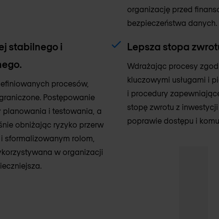
organizację przed finan
bezpieczeństwa danych.
j stabilnego i
Lepsza stopa zwrotu
nego.
Wdrażając procesy zgodn
kluczowymi usługami i pi
definiowanych procesów,
i procedury zapewniające
ograniczone. Postępowanie
stopę zwrotu z inwestycji
 planowania i testowania, a
poprawie dostępu i komun
śnie obniżając ryzyko przerw
i i sformalizowanym rolom,
ykorzystywana w organizacji
ieczniejsza.