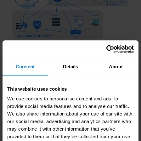
Kluczowe wnioski: Dokonywanie
Consent
Details
About
świadomego wyboru SIEM
Wybór i wdrożenie
systemu SIEM
to ważna
This website uses cookies
decyzja, która ma wpływ na ogólny stan
We use cookies to personalise content and ads, to
bezpieczeństwa organizacji. Dokładne
provide social media features and to analyse our traffic.
We also share information about your use of our site with
rozważenie tych ośmiu aspektów pozwala
our social media, advertising and analytics partners who
wybrać rozwiązanie, które nie tylko spełni bieżące
may combine it with other information that you’ve
provided to them or that they’ve collected from your use
potrzeby, ale także pozwoli skutecznie stawić