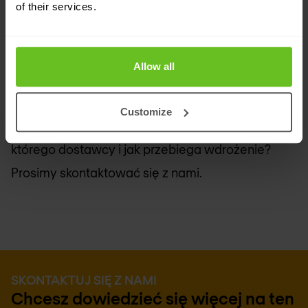
of their services.
czoła przyszłym wyzwaniom związanym z
bezpieczeństwem.
Allow all
Czy chcieliby Państwo uzyskać niezależną
poradę na temat tego, który produkt SIEM
Customize
najlepiej pasuje do Państwa organizacji, od
którego dostawcy i jak przebiega wdrożenie?
Prosimy skontaktować się z nami.
SKONTAKTUJ SIĘ Z NAMI
Chcesz dowiedzieć się więcej na ten