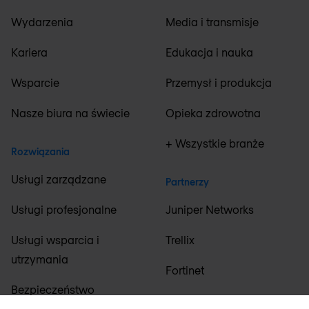
Wydarzenia
Media i transmisje
Kariera
Edukacja i nauka
Wsparcie
Przemysł i produkcja
Nasze biura na świecie
Opieka zdrowotna
+ Wszystkie branże
Rozwiązania
Usługi zarządzane
Partnerzy
Usługi profesjonalne
Juniper Networks
Usługi wsparcia i
Trellix
utrzymania
Fortinet
Bezpieczeństwo
F5