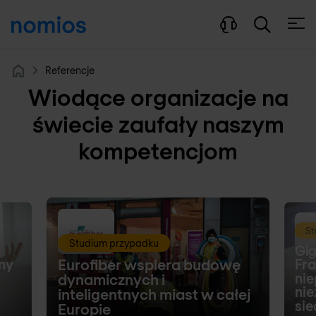
Otwó
Referencje
Home
Wiodące organizacje na
świecie zaufały naszym
kompetencjom
St
Studium przypadku
Gig
Eurofiber wspiera budowę
ny
Fra
nie
dynamicznych i
ni
inteligentnych miast w całej
si
Europie