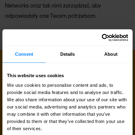
Networks oraz tak nimi zarządzać, aby
odpowiadały one Twoim potrzebom.
Consent
Details
About
SKONTAKTUJ SIĘ Z NAMI JUŻ DZIŚ
Potrzebujesz konsultacji eksperta?
This website uses cookies
Szukasz szczegółów dotyczących cen, informacji
We use cookies to personalise content and ads, to
provide social media features and to analyse our traffic.
technicznych, pomocy technicznej lub
We also share information about your use of our site with
niestandardowej wyceny? Nasz zespół
our social media, advertising and analytics partners who
ekspertów jest gotowy do pomocy.
may combine it with other information that you’ve
provided to them or that they’ve collected from your use
of their services.
Porozmawiaj z ekspertem