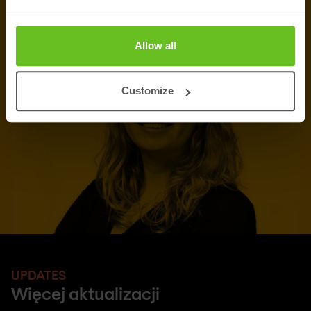
Poproś o wycenę
Allow all
Customize
UPDATES
Więcej aktualizacji