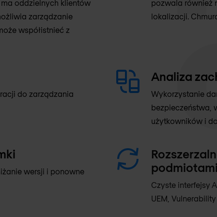
ma oddzielnych klientów
pozwala również 
ożliwia zarządzanie
lokalizacji. Chmu
może współistnieć z
Analiza za
racji do zarządzania
Wykorzystanie dan
bezpieczeństwa, w
użytkowników i d
mki
Rozszerzalno
podmiotami
iżanie wersji i ponowne
Czyste interfejsy A
UEM, Vulnerability