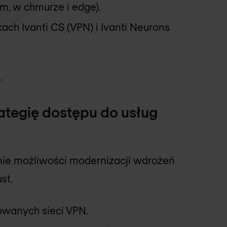
, w chmurze i edge).
ach Ivanti CS (VPN) i Ivanti Neurons
.
rategię dostępu do usług
nie możliwości modernizacji wdrożeń
st.
rowanych sieci VPN.