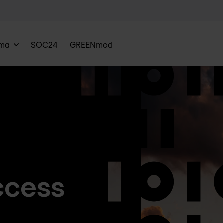
rma
SOC24
GREENmod
ccess