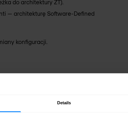
eżka do architektury ZT).
nti — architekturę Software-Defined
iany konfiguracji.
= poprawa bezpieczeństwa i
Details
ytkowników w celu wstępnego
 the fly”.
la wszystkich bramek, użytkowników,