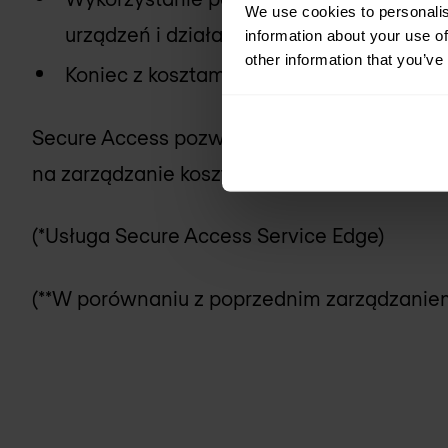
We use cookies to personalis
urządzeń i działań.
information about your use of
other information that you’ve
Koniec z kosztami zarządzania.
Secure Access pozwala zaoszczędzić od 5 d
na zarządzanie kosztami ogólnymi**.
(*Usługa Secure Access Service Edge)
(**W porównaniu z poprzednim zarządzanie