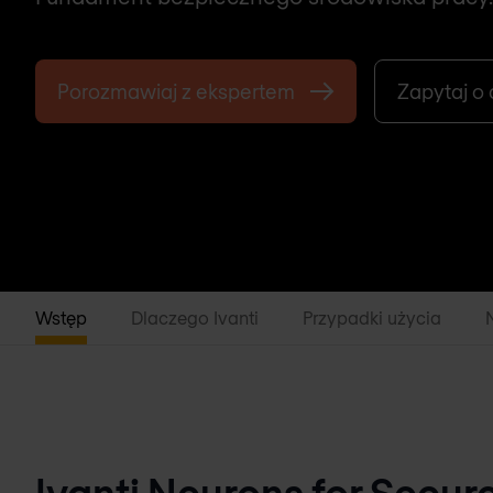
Porozmawiaj z ekspertem
Zapytaj o
Wstęp
Dlaczego Ivanti
Przypadki użycia
Ivanti Neurons for Secur