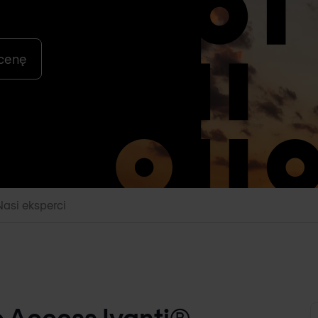
 cenę
Nasi eksperci
e Access Ivanti®