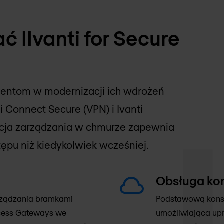
 IIvanti for Secure
lientom w modernizacji ich wdrożeń
i Connect Secure (VPN) i Ivanti
pcja zarządzania w chmurze zapewnia
stępu niż kiedykolwiek wcześniej.
Obsługa kon
arządzania bramkami
Podstawową konstr
ccess Gateways we
umożliwiająca upr