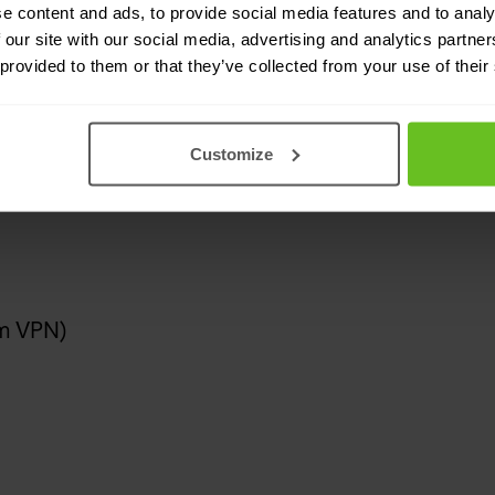
e content and ads, to provide social media features and to analy
 our site with our social media, advertising and analytics partn
 provided to them or that they’ve collected from your use of their
o 20 razy więcej czasu potrzebnego
Customize
m VPN)