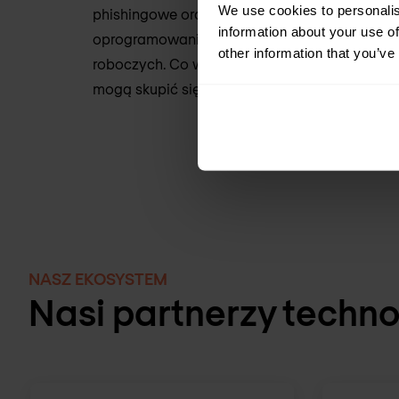
We use cookies to personalis
phishingowe oraz działanie złośliwego
information about your use of
oprogramowania na wielu stacjach
other information that you’ve
roboczych. Co więcej, dzięki niej eksperci
mogą skupić się na kluczowych zadaniach.
NASZ EKOSYSTEM
Nasi partnerzy techn