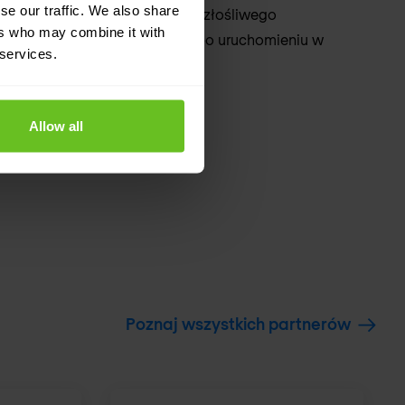
se our traffic. We also share
analizować próbki złośliwego
ers who may combine it with
oprogramowania po uruchomieniu w
 services.
sandboxie.
Allow all
Poznaj wszystkich partnerów