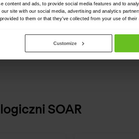
e content and ads, to provide social media features and to analy
zarządzaniu podatnościami i diagnostyką
 our site with our social media, advertising and analytics partn
urządzeń końcowych, a także wdrażaniu
 provided to them or that they’ve collected from your use of their
narzędzi takich jak Ansible w celu
skutecznego rozwiązywania problemów,
gdy tylko się pojawią.
Customize
ologiczni SOAR