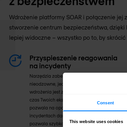
z bezpieczeństwem
Wdrożenie platformy SOAR i połączenie jej z
stworzenie centrum bezpieczeństwa, dzięki 
lepiej widoczne – wszystko po to, by skrócić 
Przyspieszenie reagowania
na incydenty
Narzędzia zabezpieczające są obecnie
nieodzowne, jednak często skutkiem ich
wdrożenia jest zalew alertów zajmujących
czas Twoich ekspertów. Automatyzacja
Consent
pozwala na opatrywanie informacji o
incydentach danymi na temat zagrożeń, co
This website uses cookies
pozwala szybko powstrzymać ataki