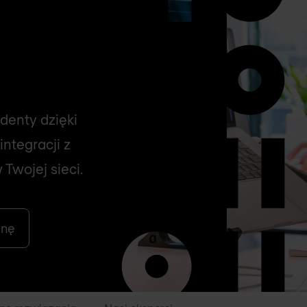
denty dzięki
ntegracji z
Twojej sieci.
enę