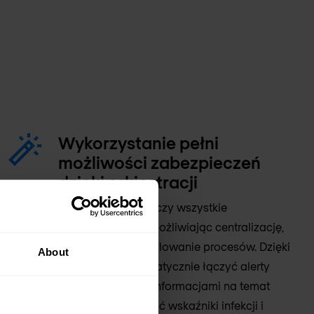
Wykorzystanie pełni
możliwości zabezpieczeń
dzięki orkiestracji
Platforma SOAR łączy wszystkie
zabezpieczenia umożliwiając centralizację,
standaryzację i skalowanie procesów. Dzięki
About
niej możesz automatycznie łączyć alerty
rozwiązań SIEM z informacjami na temat
zagrożeń, wykrywać wskaźniki infekcji i