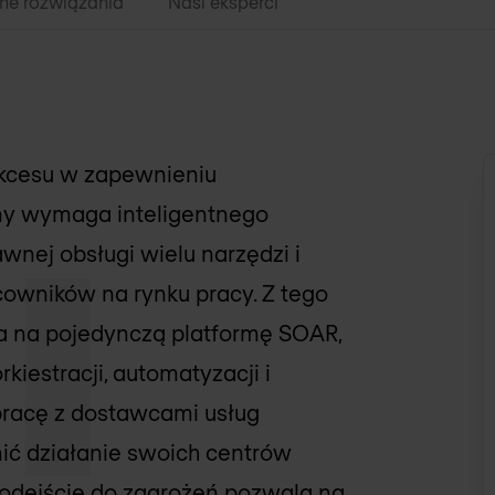
ne rozwiązania
Nasi eksperci
kcesu w zapewnieniu
ny wymaga inteligentnego
wnej obsługi wielu narzędzi i
owników na rynku pracy. Z tego
a na pojedynczą platformę SOAR,
iestracji, automatyzacji i
pracę z dostawcami usług
ić działanie swoich centrów
odejście do zagrożeń pozwala na