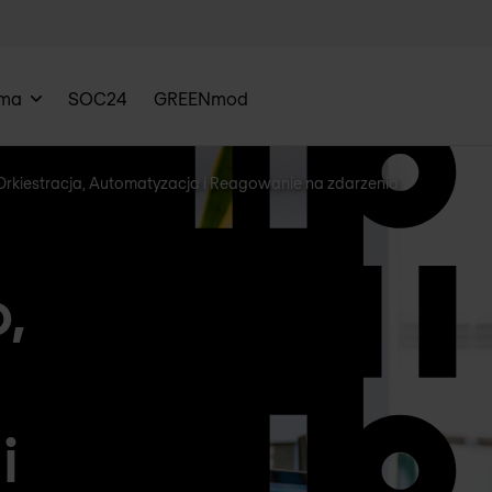
rma
SOC24
GREENmod
rkiestracja, Automatyzacja i Reagowanie na zdarzenia
,
i