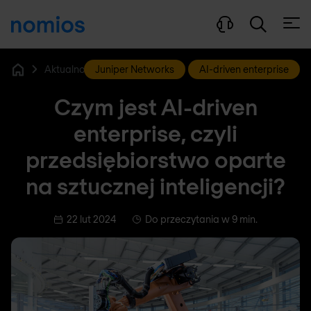
Otwó
Juniper Networks
Aktualności i blog
AI-driven enterprise
Home
Czym jest AI-driven
enterprise, czyli
przedsiębiorstwo oparte
na sztucznej inteligencji?
22 lut 2024
Do przeczytania w 9 min.