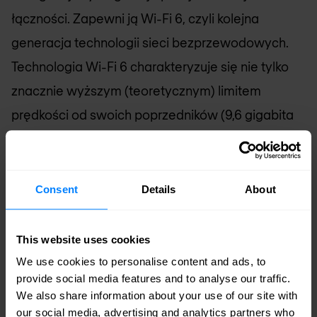
łączności. Zapewni ją Wi-Fi 6, czyli kolejna
generacja technologii sieci bezprzewodowych.
Technologia Wi-Fi 6 charakteryzuje się nie tylko
znacznie wyższym (teoretycznym) limitem
prędkości od swoich poprzedników (9,6 gigabita
na sekundę w porównaniu z 3,5 Gbps w
przypadku Wi-Fi 5), ale także znacznie lepszą
wydajnością obsługi dużej liczby urządzeń
Consent
Details
About
podłączonych do sieci. Technologia Wi-Fi 6
umożliwia routerom jednoczesną komunikację z
This website uses cookies
większą liczbą urządzeń, pozwalając im na
We use cookies to personalise content and ads, to
provide social media features and to analyse our traffic.
wysyłanie danych do wielu odbiorców w ramach
We also share information about your use of our site with
jednej transmisji oraz zapewnia możliwość
our social media, advertising and analytics partners who