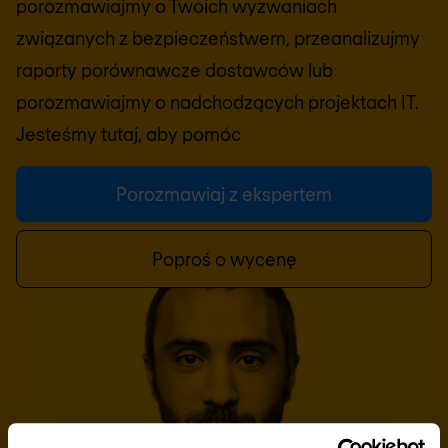
porozmawiajmy o Twoich wyzwaniach
związanych z bezpieczeństwem, przeanalizujmy
raporty porównawcze dostawców lub
porozmawiajmy o nadchodzących projektach IT.
Jesteśmy tutaj, aby pomóc
Porozmawiaj z ekspertem
Poproś o wycenę