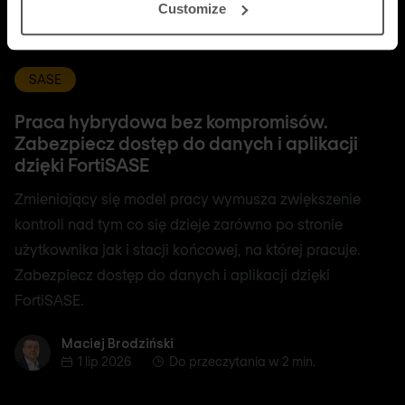
Customize
SASE
Praca hybrydowa bez kompromisów.
Zabezpiecz dostęp do danych i aplikacji
dzięki FortiSASE
Zmieniający się model pracy wymusza zwiększenie
kontroli nad tym co się dzieje zarówno po stronie
użytkownika jak i stacji końcowej, na której pracuje.
Zabezpiecz dostęp do danych i aplikacji dzięki
FortiSASE.
Maciej Brodziński
Maciej Brodziński
1 lip 2026
Do przeczytania w 2 min.