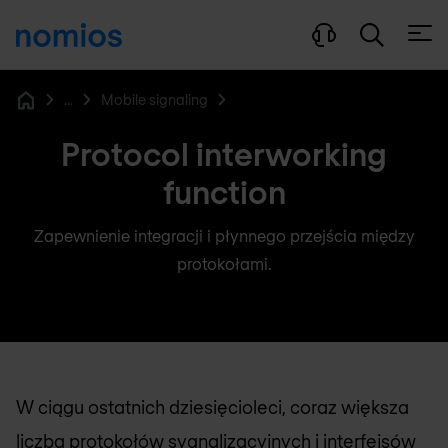
Otwó
...
Mobile signaling
Home
Protocol interworking
function
Zapewnienie integracji i płynnego przejścia między
protokołami.
W ciągu ostatnich dziesięcioleci, coraz większa
liczba protokołów sygnalizacyjnych i interfejsów