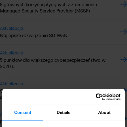
8 głównych korzyści płynących z zatrudnienia
Managed Security Service Provider (MSSP)
Aktualizacja
Najlepsze rozwiązania SD-WAN
Aktualizacja
5 punktów dla większego cyberbezpieczeństwa w
2020 r.
Aktualizacja
Szybka ekspansja międzynarodowa dzięki
specjalizacji
Consent
Details
About
Aktualizacja
Pięć największych zagrożeń dla bezpieczeństwa OT