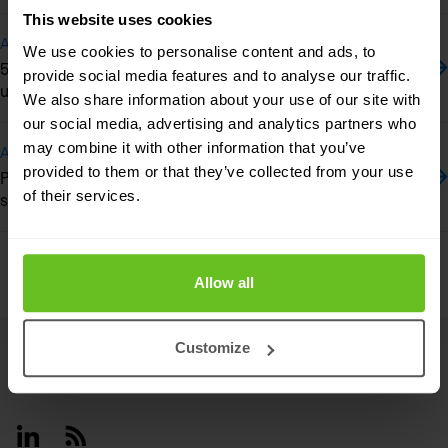
This website uses cookies
Aktualizacja
We use cookies to personalise content and ads, to
5 najlepszych praktyk w dziedzinie bezpieczeństwa
provide social media features and to analyse our traffic.
urządzeń końcowych
We also share information about your use of our site with
our social media, advertising and analytics partners who
may combine it with other information that you’ve
Aktualizacja
provided to them or that they’ve collected from your use
Pięć kluczowych wyzwań w zakresie bezpieczeństwa
of their services.
sieci
Poprzednia
Następna
Allow all
Customize
Footer
Linkedin
RSS