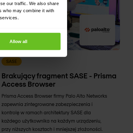
se our traffic. We also share
ers who may combine it with
 services.
Allow all
SASE
Brakujący fragment SASE - Prisma
Access Browser
Prisma Access Browser firmy Palo Alto Networks
zapewnia zintegrowane zabezpieczenia i
kontrolę w ramach architektury SASE dla
każdego użytkownika na każdym urządzeniu,
przy niższych kosztach i mniejszej złożoności.