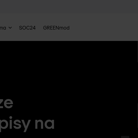
rma
SOC24
GREENmod
ze
pisy na