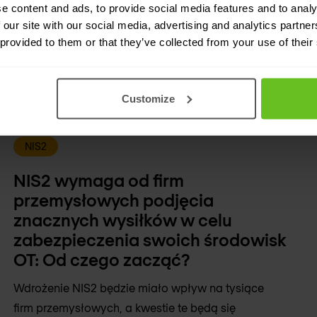
e content and ads, to provide social media features and to analy
 our site with our social media, advertising and analytics partn
 provided to them or that they’ve collected from your use of their
Customize
NIS2
NIS2 wymaga od firm
przemysłowych podjęcia
znacznych wysiłków w celu
zabezpieczenia swoich środowisk
OT: Od czego zacząć?
Wdrożenie NIS2 będzie miało wpływ na tysiące
firm przemysłowych, a kwestie te będą się