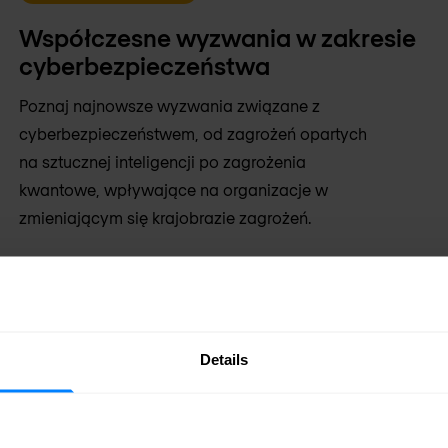
Współczesne wyzwania w zakresie
cyberbezpieczeństwa
Poznaj najnowsze wyzwania związane z
cyberbezpieczeństwem, od zagrożeń opartych
na sztucznej inteligencji po zagrożenia
kwantowe, wpływające na organizacje w
zmieniającym się krajobrazie zagrożeń.
Usman
Usman
13 lis 2024
Do przeczytania w 8 min.
Details