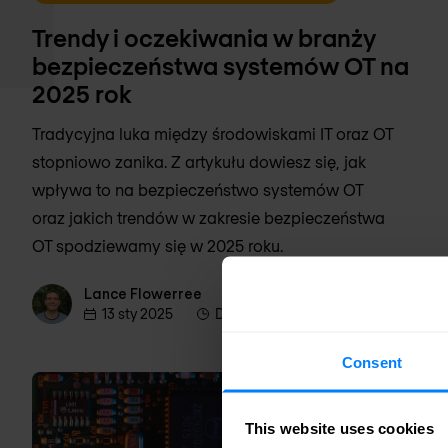
Trendy i oczekiwania w branży
bezpieczeństwa systemów OT na
2025 rok
Tradycyjna luka między środowiskami IT oraz OT
stopniowo zanika. Z artykułu dowiesz się, jak
wpływa to na bezpieczeństwo systemów OT
oraz jakich trendów w zakresie bezpieczeństwa
OT spodziewamy się w 2025 roku.
Lance Flowerree
Lance Flowerree
13 sty 2025
Do przeczytania w 10 min.
Consent
This website uses cookies