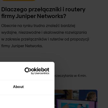
Dlaczego przełączniki i routery
firmy Juniper Networks?
Obecnie na rynku trudno znaleźć bardziej
wydajne, niezawodne i skalowalne rozwiązania
w zakresie przełączników i ruterów od propozycji
firmy Juniper Networks.
Krzysztof Bieliński
Krzysztof Bieliński
28 paź 2024
Do przeczytania w 4 min.
About